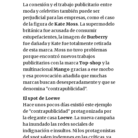
La conexión y el trabajo publicitario entre
moda y
celebrities
también puede ser
perjudicial para las empresas, como el caso
de la figura de
Kate Moss
. La supermodelo
británica fue acusada de consumir
estupefacientes, la imagen de
Burberry
fue dañada y Kate fue totalmente retirada
de esta marca. Moss no tuvo problemas
porque encontró nuevos trabajos
publicitarios con la marca
Top-shop
y la
multinacional
Mango
gracias a ese morbo
y esa provocación añadida que muchas
marcas buscan desesperadamente y que se
denomina “contrapublicidad”.
El spot de Loewe
Hace unos pocos días existió este ejemplo
de “contrapublicidad” protagonizada por
la elegante casa
Loewe
. La nueva campaña
ha inundado las redes sociales de
indignación e insultos. Ni los protagonistas
del spot salen indemnes en las críticas, ya