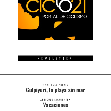
NEWSLETTER
ARTÍCULO PREVIO
Gulpiyuri, la playa sin mar
Previous
post:
ARTÍCULO SIGUIENTE
Vacaciones
Next
post: