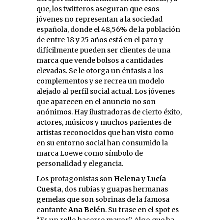
que, los twitteros aseguran que esos
jóvenes no representan a la sociedad
española, donde el 48,56% de la población
de entre 18 y 25 años está en el paro y
difícilmente pueden ser clientes de una
marca que vende bolsos a cantidades
elevadas. Se le otorga un énfasis a los
complementos y se recrea un modelo
alejado al perfil social actual. Los jóvenes
que aparecen en el anuncio no son
anónimos. Hay ilustradoras de cierto éxito,
actores, músicos y muchos parientes de
artistas reconocidos que han visto como
en su entorno social han consumido la
marca Loewe como símbolo de
personalidad y elegancia.
Los protagonistas son
Helena
y
Lucía
Cuesta
, dos rubias y guapas hermanas
gemelas que son sobrinas de la famosa
cantante
Ana Belén
. Su frase en el spot es
“Es un rollo hacerse mayor”. Algo que ha