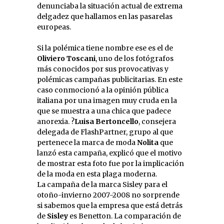
denunciaba la situación actual de extrema
delgadez que hallamos en las pasarelas
europeas.
Si la polémica tiene nombre ese es el de
Oliviero Toscani
, uno de los fotógrafos
más conocidos por sus provocativas y
polémicas campañas publicitarias. En este
caso conmocionó a la opinión pública
italiana por una imagen muy cruda en la
que se muestra a una chica que padece
anorexia. ?
Luisa Bertoncello
, consejera
delegada de FlashPartner, grupo al que
pertenece la marca de moda
Nolita
que
lanzó esta campaña, explicó que el motivo
de mostrar esta foto fue por la implicación
de la moda en esta plaga moderna.
La campaña de la marca Sisley para el
otoño-invierno 2007-2008 no sorprende
si sabemos que la empresa que está detrás
de
Sisley
es Benetton. La comparación de