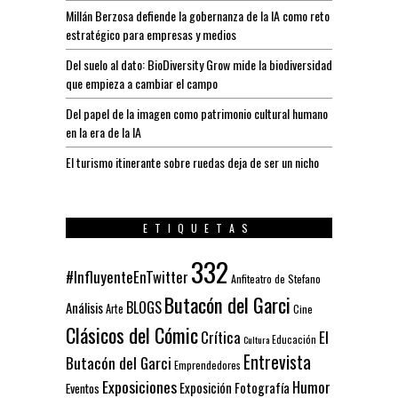
Millán Berzosa defiende la gobernanza de la IA como reto
estratégico para empresas y medios
Del suelo al dato: BioDiversity Grow mide la biodiversidad
que empieza a cambiar el campo
Del papel de la imagen como patrimonio cultural humano
en la era de la IA
El turismo itinerante sobre ruedas deja de ser un nicho
ETIQUETAS
332
#InfluyenteEnTwitter
Anfiteatro de Stefano
Butacón del Garci
BLOGS
Análisis
Arte
Cine
Clásicos del Cómic
El
Crítica
Educación
Cultura
Entrevista
Butacón del Garci
Emprendedores
Exposiciones
Humor
Exposición
Fotografía
Eventos