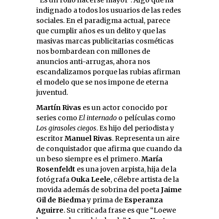
indignado a todos los usuarios de las redes
sociales. En el paradigma actual, parece
que cumplir años es un delito y que las
masivas marcas publicitarias cosméticas
nos bombardean con millones de
anuncios anti-arrugas, ahora nos
escandalizamos porque las rubias afirman
el modelo que se nos impone de eterna
juventud.
Martín Rivas
es un actor conocido por
series como
El internado
o películas como
Los girasoles ciegos
. Es hijo del periodista y
escritor
Manuel Rivas
. Representa un aire
de conquistador que afirma que cuando da
un beso siempre es el primero.
María
Rosenfeldt
es una joven arpista, hija de la
fotógrafa
Ouka Leele
, célebre artista de la
movida además de sobrina del poeta
Jaime
Gil de Biedma
y prima de
Esperanza
Aguirre
. Su criticada frase es que “Loewe