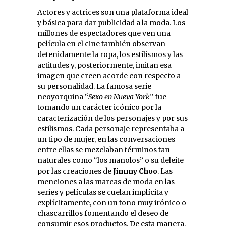
Actores y actrices son una plataforma ideal
y básica para dar publicidad a la moda. Los
millones de espectadores que ven una
película en el cine también observan
detenidamente la ropa, los estilismos y las
actitudes y, posteriormente, imitan esa
imagen que creen acorde con respecto a
su personalidad. La famosa serie
neoyorquina “
Sexo en Nueva York
” fue
tomando un carácter icónico por la
caracterización de los personajes y por sus
estilismos. Cada personaje representaba a
un tipo de mujer, en las conversaciones
entre ellas se mezclaban términos tan
naturales como “los manolos” o su deleite
por las creaciones de
Jimmy Choo
. Las
menciones a las marcas de moda en las
series y películas se cuelan implícita y
explícitamente, con un tono muy irónico o
chascarrillos fomentando el deseo de
consumir esos productos. De esta manera,