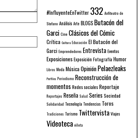
332
#InfluyenteEnTwitter
Anfiteatro de
Butacón del
BLOGS
Análisis
Arte
Stefano
Garci
Clásicos del Cómic
Cine
El Butacón del
Crítica
Educación
Cultura
Entrevista
Garci
Eventos
Emprendedores
Exposiciones
Humor
Exposición
Fotografía
Pelaezleaks
Opinión
Música
Moda
Libros
Reconstrucción de
Periodismo
Perfiles
momentos
Reportaje
Redes sociales
Series
Reseña
Sociedad
Reportajes
Salud
Toros
Tecnología
Solidaridad
Tendencias
Twittervista
Turismo
Viajes
Tradiciones
Videoteca
viñeta