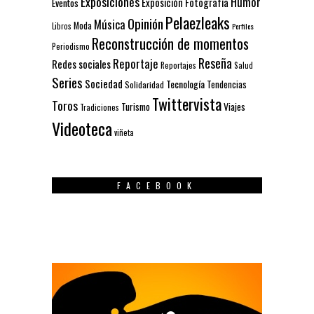
Exposiciones
Humor
Exposición
Fotografía
Eventos
Pelaezleaks
Opinión
Música
Moda
Libros
Perfiles
Reconstrucción de momentos
Periodismo
Reseña
Reportaje
Redes sociales
Reportajes
Salud
Series
Sociedad
Tecnología
Solidaridad
Tendencias
Twittervista
Toros
Turismo
Viajes
Tradiciones
Videoteca
viñeta
FACEBOOK