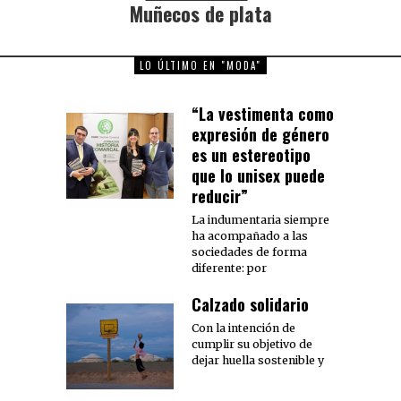
Muñecos de plata
Next
post:
LO ÚLTIMO EN "MODA"
“La vestimenta como
expresión de género
es un estereotipo
que lo unisex puede
reducir”
La indumentaria siempre
ha acompañado a las
sociedades de forma
diferente: por
Calzado solidario
Con la intención de
cumplir su objetivo de
dejar huella sostenible y