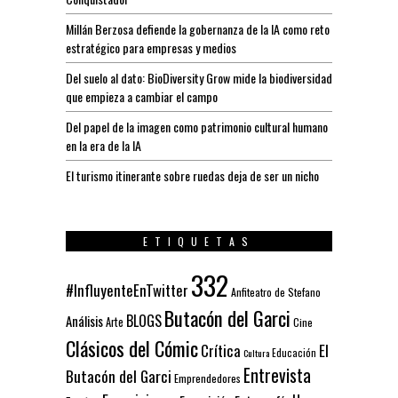
Millán Berzosa defiende la gobernanza de la IA como reto
estratégico para empresas y medios
Del suelo al dato: BioDiversity Grow mide la biodiversidad
que empieza a cambiar el campo
Del papel de la imagen como patrimonio cultural humano
en la era de la IA
El turismo itinerante sobre ruedas deja de ser un nicho
ETIQUETAS
332
#InfluyenteEnTwitter
Anfiteatro de Stefano
Butacón del Garci
BLOGS
Análisis
Arte
Cine
Clásicos del Cómic
El
Crítica
Educación
Cultura
Entrevista
Butacón del Garci
Emprendedores