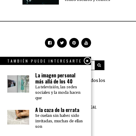
TAMBIÉN PUEDE INTERESARTE
La imagen personal
360 Grados Press © 2018 Todos los
más allá de los 40
derechos reservados.
La televisión, las redes
sociales y la moda hacen
que
NOSOTROS
PUBLICIDAD
TÉRMINOS DE USO Y AVISO LEGAL
A la caza de la errata
POLÍTICA DE PRIVACIDAD
Se cuelan sin haber sido
invitadas, muchas de ellas
son