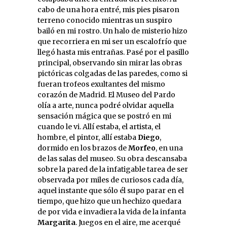
cabo de una hora entré, mis pies pisaron
terreno conocido mientras un suspiro
bailó en mi rostro. Un halo de misterio hizo
que recorriera en mi ser un escalofrío que
llegó hasta mis entrañas. Pasé por el pasillo
principal, observando sin mirar las obras
pictóricas colgadas de las paredes, como si
fueran trofeos exultantes del mismo
corazón de Madrid. El Museo del Pardo
olía a arte, nunca podré olvidar aquella
sensación mágica que se postró en mi
cuando le vi. Allí estaba, el artista, el
hombre, el pintor, allí estaba
Diego
,
dormido en los brazos de
Morfeo
, en una
de las salas del museo. Su obra descansaba
sobre la pared de la infatigable tarea de ser
observada por miles de curiosos cada día,
aquel instante que sólo él supo parar en el
tiempo, que hizo que un hechizo quedara
de por vida e invadiera la vida de la infanta
Margarita
. Juegos en el aire, me acerqué