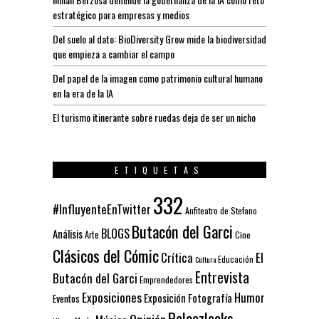
estratégico para empresas y medios
Del suelo al dato: BioDiversity Grow mide la biodiversidad
que empieza a cambiar el campo
Del papel de la imagen como patrimonio cultural humano
en la era de la IA
El turismo itinerante sobre ruedas deja de ser un nicho
ETIQUETAS
332
#InfluyenteEnTwitter
Anfiteatro de Stefano
Butacón del Garci
BLOGS
Análisis
Arte
Cine
Clásicos del Cómic
El
Crítica
Educación
Cultura
Entrevista
Butacón del Garci
Emprendedores
Exposiciones
Humor
Exposición
Fotografía
Eventos
Pelaezleaks