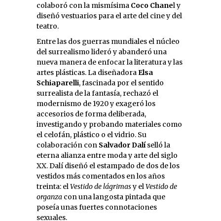
colaboró con la mismísima
Coco Chane
l y
diseñó vestuarios para el arte del cine y del
teatro.
Entre las dos guerras mundiales el núcleo
del surrealismo lideró y abanderó una
nueva manera de enfocar la literatura y las
artes plásticas. La diseñadora
Elsa
Schiaparelli
, fascinada por el sentido
surrealista de la fantasía, rechazó el
modernismo de 1920 y exageró los
accesorios de forma deliberada,
investigando y probando materiales como
el celofán, plástico o el vidrio. Su
colaboración con
Salvador Dalí
selló la
eterna alianza entre moda y arte del siglo
XX. Dalí diseñó el estampado de dos de los
vestidos más comentados en los años
treinta: el
Vestido de lágrimas
y el
Vestido de
organza
con una langosta pintada que
poseía unas fuertes connotaciones
sexuales.