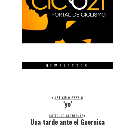
NEWSLETTER
ARTÍCULO PREVIO
‘yo’
Previous
post:
ARTÍCULO SIGUIENTE
Una tarde ante el Guernica
Next
post: