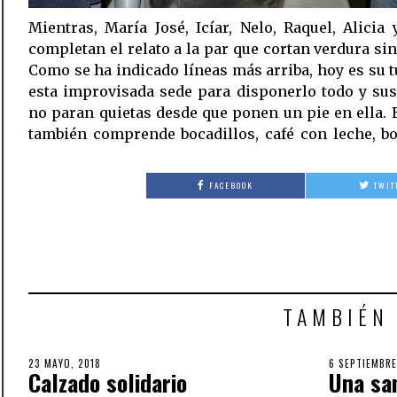
Mientras, María José, Icíar, Nelo, Raquel, Alicia
completan el relato a la par que cortan verdura sin
Como se ha indicado líneas más arriba, hoy es su 
esta improvisada sede para disponerlo todo y su
no paran quietas desde que ponen un pie en ella. E
también comprende bocadillos, café con leche, bo
FACEBOOK
TWIT
TAMBIÉN
POSTED
23 MAYO, 2018
4
POSTED
6 SEPTIEMBRE
Calzado solidario
Una sa
ON
NOVIEMBRE,
ON
2018