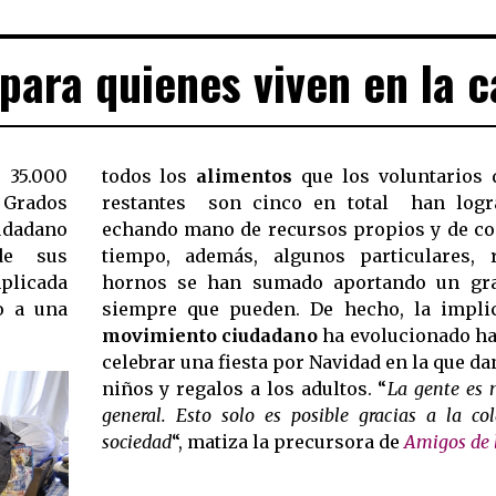
 para quienes viven en la c
35.000
todos los
alimentos
que los voluntarios 
 Grados
restantes  son cinco en total  han logr
udadano
echando mano de recursos propios y de con
 de sus
tiempo, además, algunos particulares, 
mplicada
hornos se han sumado aportando un gra
o a una
siempre que pueden. De hecho, la impli
movimiento ciudadano
ha evolucionado ha
celebrar una fiesta por Navidad en la que da
niños y regalos a los adultos. “
La gente es 
general. Esto solo es posible gracias a la co
sociedad
“, matiza la precursora de
Amigos de l