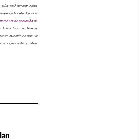
a, atún, café descafeinado,
migos de la calle. En caso
rramienta de captación de
xclusiva. Sus miembros se
e es invertido en adquirir
o para desarrollar su labor.
lan