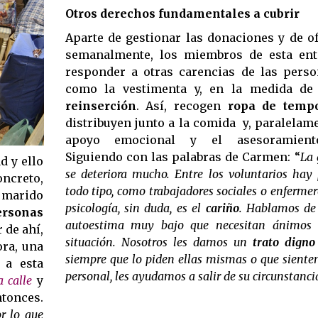
Otros derechos fundamentales a cubrir
Aparte de gestionar las donaciones y de o
semanalmente, los miembros de esta ent
responder a otras carencias de las perso
como la vestimenta y, en la medida de 
reinserción
. Así, recogen
ropa de temp
distribuyen junto a la comida  y, paralelam
apoyo emocional y el asesoramiento
Siguiendo con las palabras de Carmen: “
La 
d y ello
se deteriora mucho. Entre los voluntarios hay 
oncreto,
todo tipo, como trabajadores sociales o enfermer
 marido
psicología, sin duda, es el
cariño
. Hablamos de
ersonas
autoestima muy bajo que necesitan ánimos p
 de ahí,
situación. Nosotros les damos un
trato digno
ora, una
siempre que lo piden ellas mismas o que siente
 a esta
personal, les ayudamos a salir de su circunstanci
 calle
y
tonces.
r lo que