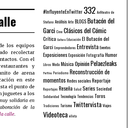
332
#InfluyenteEnTwitter
Anfiteatro de
alle
Butacón del
BLOGS
Análisis
Arte
Stefano
Garci
Clásicos del Cómic
Cine
El Butacón del
Crítica
Educación
Cultura
de los equipos
Entrevista
Garci
Eventos
Emprendedores
ado recolectar
Exposiciones
Humor
Exposición
Fotografía
tactos. Con el
Pelaezleaks
Opinión
Música
Moda
Libros
restaurantes y
Reconstrucción de
nito de arena
Periodismo
Perfiles
momentos
cación en este
Reportaje
Redes sociales
sta el punto de
Series
Reseña
Sociedad
Reportajes
Salud
n juguetes a los
Toros
Tecnología
Solidaridad
Tendencias
muy solidaria en
Twittervista
Turismo
Viajes
Tradiciones
laboración de la
Videoteca
a calle
.
viñeta