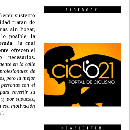
FACEBOOK
frecer sustento
idad tratan de
nas sin hogar,
lo posible, la
orada
 la cual
ente, ofrecen el
 necesarios.
gente en la calle
profesionales de
os, pero la mejor
 personas con el
ara revertir su
y, por supuesto,
n esa motivación
a
“.
NEWSLETTER