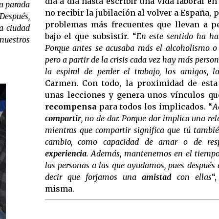
día a día hasta escribir una vida laboral en
ra parada
no recibir la jubilación al volver a España,
espués,
problemas más frecuentes que llevan a p
a ciudad
bajo el que subsistir. “
En este sentido ha ha
nuestros
Porque antes se acusaba más el alcoholismo o 
pero a partir de la crisis cada vez hay más perso
la espiral de perder el trabajo, los amigos, la
Carmen. Con todo, la proximidad de esta
unas lecciones y genera unos vínculos qu
recompensa
para todos los implicados. “
A
compartir
, no de dar. Porque dar implica una rel
mientras que compartir significa que tú tambié
cambio, como capacidad de amar o de resp
experiencia
. Además, mantenemos en el tiempo
las personas a las que ayudamos, pues después
decir que forjamos una
amistad
con ellas
“
misma.