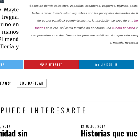
*Sacos de dormir, calcetines, zapatillas, cazadoras, vaqueros, pijamas, past
 y Mayte
leche, azúcar, tomate frito o legumbres son las principales demandas de A
 tregua.
de querer contribuir económicamente, la asociación se sirve de una
he
turno en
fondos
para ello, así como también ha habilitado una
cuenta bancaria
e
s manos
comprometen a no dar dinero a las personas asistidas, sino que este siempr
l menú
el material necesari
llería y
TER
PINTEREST
LINKED IN
TAGS:
SOLIDARIDAD
 PUEDE INTERESARTE
, 2017
6
POSTED
12 JULIO, 2017
17
nidad sin
Historias que vue
OCTUBRE,
ON
SEPTIEMBRE,
2018
2018