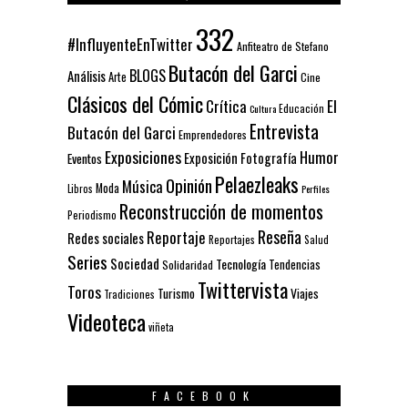
332
#InfluyenteEnTwitter
Anfiteatro de Stefano
Butacón del Garci
BLOGS
Análisis
Arte
Cine
Clásicos del Cómic
El
Crítica
Educación
Cultura
Entrevista
Butacón del Garci
Emprendedores
Exposiciones
Humor
Exposición
Fotografía
Eventos
Pelaezleaks
Opinión
Música
Moda
Libros
Perfiles
Reconstrucción de momentos
Periodismo
Reseña
Reportaje
Redes sociales
Reportajes
Salud
Series
Sociedad
Tecnología
Solidaridad
Tendencias
Twittervista
Toros
Turismo
Viajes
Tradiciones
Videoteca
viñeta
FACEBOOK