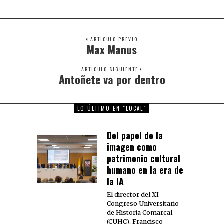
ARTÍCULO PREVIO
Max Manus
Previous
post:
ARTÍCULO SIGUIENTE
Antoñete va por dentro
Next
post:
LO ÚLTIMO EN "LOCAL"
Del papel de la
imagen como
patrimonio cultural
humano en la era de
la IA
El director del XI
Congreso Universitario
de Historia Comarcal
(CUHC), Francisco