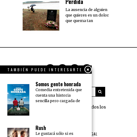
Pérdida
La ausencia de alguien
que quieres es un dolor
que quema tan
TAMBIÉN PUEDE INTERESARTE
Somos gente honrada
Comedia entretenida que
cuenta una historia
sencilla pero cargada de
360 Grados Press © 2018 Todos los
derechos reservados.
Rush
NOSOTROS
PUBLICIDAD
Le gustará sólo si es
TÉRMINOS DE USO Y AVISO LEGAL