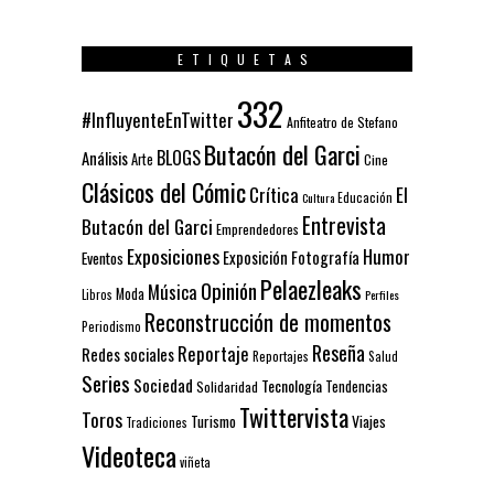
ETIQUETAS
332
#InfluyenteEnTwitter
Anfiteatro de Stefano
Butacón del Garci
BLOGS
Análisis
Arte
Cine
Clásicos del Cómic
El
Crítica
Educación
Cultura
Entrevista
Butacón del Garci
Emprendedores
Exposiciones
Humor
Exposición
Fotografía
Eventos
Pelaezleaks
Opinión
Música
Moda
Libros
Perfiles
Reconstrucción de momentos
Periodismo
Reseña
Reportaje
Redes sociales
Reportajes
Salud
Series
Sociedad
Tecnología
Solidaridad
Tendencias
Twittervista
Toros
Turismo
Viajes
Tradiciones
Videoteca
viñeta