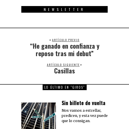
NEWSLETTER
ARTÍCULO PREVIO
“He ganado en confianza y
Previous
post:
reposo tras mi debut”
ARTÍCULO SIGUIENTE
Casillas
Next
post:
LO ÚLTIMO EN "GIROS"
Sin billete de vuelta
Nos vamos a estrellar,
predicen, y esta vez puede
que lo consigan.