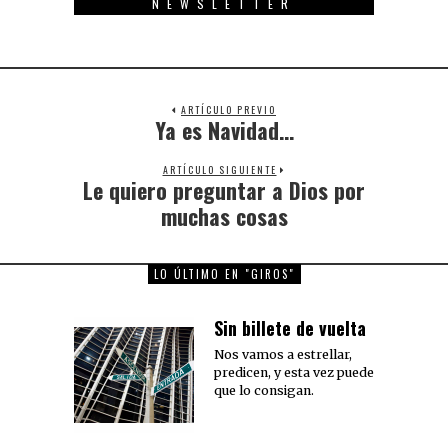
NEWSLETTER
ARTÍCULO PREVIO
Ya es Navidad…
Previous
post:
ARTÍCULO SIGUIENTE
Le quiero preguntar a Dios por
Next
post:
muchas cosas
LO ÚLTIMO EN "GIROS"
Sin billete de vuelta
Nos vamos a estrellar,
predicen, y esta vez puede
que lo consigan.