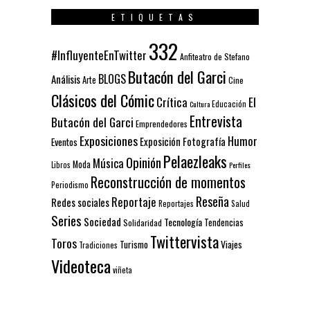
ETIQUETAS
332
#InfluyenteEnTwitter
Anfiteatro de Stefano
Butacón del Garci
BLOGS
Análisis
Arte
Cine
Clásicos del Cómic
El
Crítica
Educación
Cultura
Entrevista
Butacón del Garci
Emprendedores
Exposiciones
Humor
Exposición
Fotografía
Eventos
Pelaezleaks
Opinión
Música
Moda
Libros
Perfiles
Reconstrucción de momentos
Periodismo
Reseña
Reportaje
Redes sociales
Reportajes
Salud
Series
Sociedad
Tecnología
Solidaridad
Tendencias
Twittervista
Toros
Turismo
Viajes
Tradiciones
Videoteca
viñeta