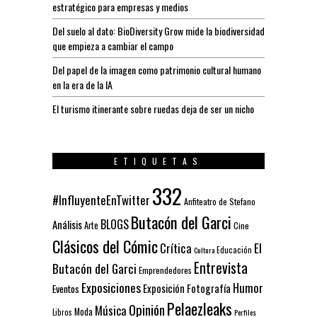
estratégico para empresas y medios
Del suelo al dato: BioDiversity Grow mide la biodiversidad
que empieza a cambiar el campo
Del papel de la imagen como patrimonio cultural humano
en la era de la IA
El turismo itinerante sobre ruedas deja de ser un nicho
ETIQUETAS
332
#InfluyenteEnTwitter
Anfiteatro de Stefano
Butacón del Garci
BLOGS
Análisis
Arte
Cine
Clásicos del Cómic
El
Crítica
Educación
Cultura
Entrevista
Butacón del Garci
Emprendedores
Exposiciones
Humor
Exposición
Fotografía
Eventos
Pelaezleaks
Opinión
Música
Moda
Libros
Perfiles