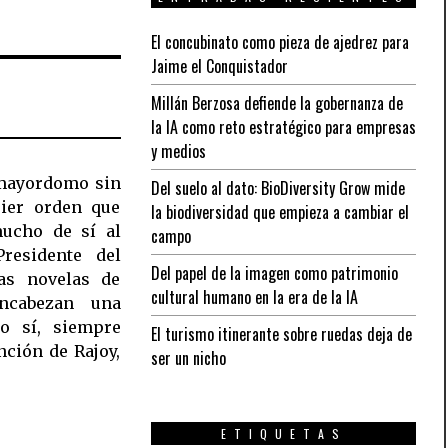
El concubinato como pieza de ajedrez para
Jaime el Conquistador
Millán Berzosa defiende la gobernanza de
la IA como reto estratégico para empresas
y medios
o mayordomo sin
Del suelo al dato: BioDiversity Grow mide
uier orden que
la biodiversidad que empieza a cambiar el
ucho de sí al
campo
Presidente del
Del papel de la imagen como patrimonio
as novelas de
cultural humano en la era de la IA
ncabezan una
o sí, siempre
El turismo itinerante sobre ruedas deja de
nción de Rajoy,
ser un nicho
ETIQUETAS