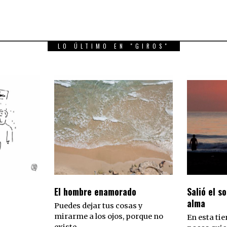
LO ÚLTIMO EN "GIROS"
El hombre enamorado
Salió el so
alma
Puedes dejar tus cosas y
mirarme a los ojos, porque no
En esta tie
existe