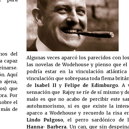
nos del
Algunas veces aparcó los parecidos con lo
ea capaz
las novelas de Wodehouse y pienso que el 
inarse.
podría estar en la vinculación atlántica
ón. Aquí
vinculación que sobrepasa toda flema británi
 ajena,
de
Isabel II
y
Felipe de Edimburgo
. A 
dos) que
sensación que Rajoy se ríe de sí mismo y d
bra. Por
malo es que no acabo de percibir este san
sobre el
autohumorismo, si es que existe la inte
e más de
aparco a Wodehouse y recuerdo la risa en
Lindo Pulgoso
, el perro sardónico de 
Hanna- Barbera
. Un can, que sin despeina