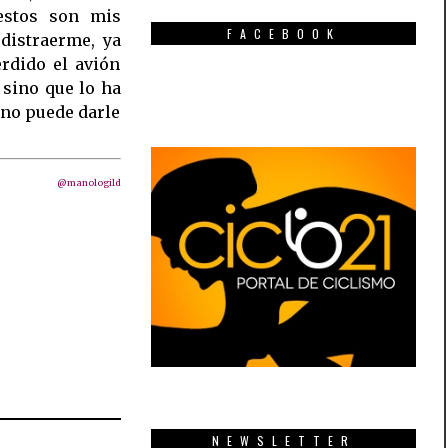
estos son mis
FACEBOOK
distraerme, ya
rdido el avión
sino que lo ha
 no puede darle
@manologild
NEWSLETTER