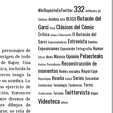
332
#InfluyenteEnTwitter
Anfiteatro de
Butacón del
BLOGS
Análisis
Arte
Stefano
Garci
Clásicos del Cómic
Cine
El Butacón del
Crítica
Educación
Cultura
Entrevista
Garci
Eventos
Emprendedores
Exposiciones
Humor
Exposición
Fotografía
s personajes de
Pelaezleaks
Opinión
Música
origen de todo
Moda
Libros
Reconstrucción de
 de Rajoy. Una
Periodismo
Perfiles
ca, incluida la
momentos
Reportaje
Redes sociales
veces tengo la
Series
Reseña
Sociedad
Reportajes
Salud
e su sombra. Lo
Toros
Tecnología
Solidaridad
Tendencias
o ejercicio de
Twittervista
nción. Entonces
Turismo
Viajes
Tradiciones
tre dientes de
Videoteca
viñeta
los dibujos de
rse, se reía de