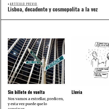
ARTÍCULO PREVIO
Lisboa, decadente y cosmopolita a la vez
Previous
post:
Sin billete de vuelta
Lluvia
Nos vamos a estrellar, predicen,
y esta vez puede que lo
consigan.