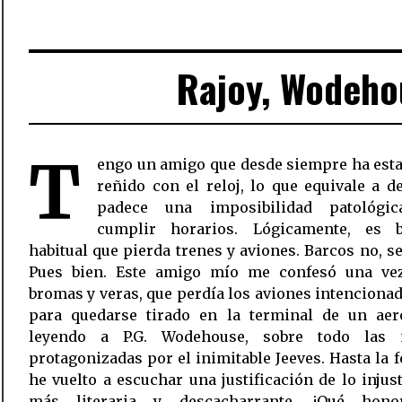
Rajoy, Wodeho
T
engo un amigo que desde siempre ha est
reñido con el reloj, lo que equivale a decir que
padece una imposibilidad patológi
cumplir horarios. Lógicamente, es b
habitual que pierda trenes y aviones. Barcos no, s
Pues bien. Este amigo mío me confesó una vez
bromas y veras, que perdía los aviones intencion
para quedarse tirado en la terminal de un aer
leyendo a P.G. Wodehouse, sobre todo las 
protagonizadas por el inimitable Jeeves. Hasta la fecha no
he vuelto a escuchar una justificación de lo injust
más literaria y descacharrante. ¡Qué hon