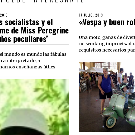
 2016
POSTED
17 JULIO, 2013
29
 socialistas y el
«Vespa y buen ro
ON
SEPTIEMBRE,
2018
ome de Miss Peregrine
iños peculiares’
Una moto, ganas de divert
networking improvisado. 
requisitos necesarios par
el mundo es mundo las fábulas
 a interpretarlo, a
narnos enseñanzas útiles