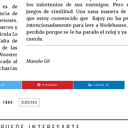
los infortunios de sus enemigos. Pero 
 es de
juegos de similitud. Una sana manera de 
ncia de
que estoy convencido que Rajoy no ha pe
viones.
intencionadamente para leer a Wodehouse, 
barcos y
perdido porque se le ha parado el reloj y ya
ícula
La
cuerda.
alta de
 de las
Wooster
Manolo Gil
icado al
 charcas
TER
PINTEREST
LINKED IN
TAGS:
CLÁSICOS
 PUEDE INTERESARTE