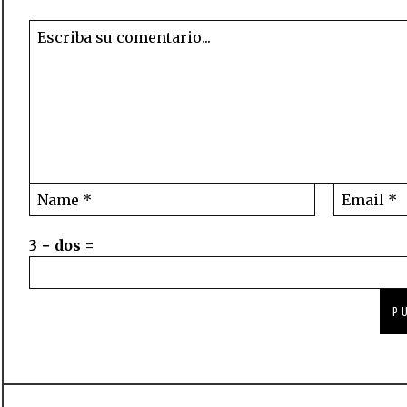
3 − dos =