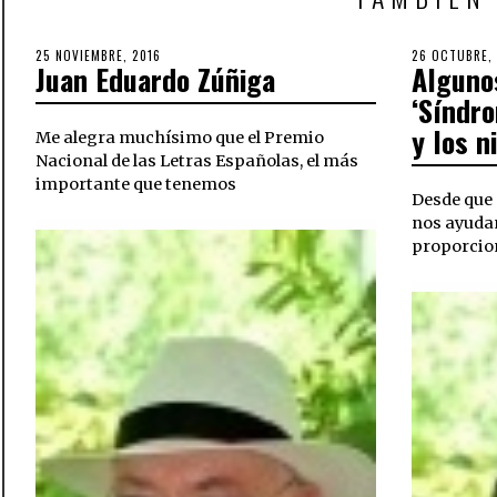
POSTED
25 NOVIEMBRE, 2016
POSTED
26 OCTUBRE,
Juan Eduardo Zúñiga
Algunos
ON
ON
‘Síndr
y los n
Me alegra muchísimo que el Premio
Nacional de las Letras Españolas, el más
importante que tenemos
Desde que 
nos ayudan
proporcio