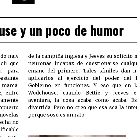
use y un poco de humor
ado muy
de la campiña inglesa y Jeeves su solícit
neuronas incapaz de cuestionarse cualq
ca para
emane del primero. Tales símiles dan m
astante
aplicarlos al ejercicio del poder del 
e marea.
Gobierno en funciones. Y eso que en l
, entre
Wodehouse, cuando Bettie y Jeeves e
adamente
aventura, la cosa acaba como acaba. Es
opuerto
divertida. Pero no creo que esa sea la inte
novelas
porque soso es un rato.
ificable
or para