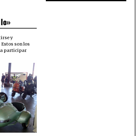
llo»
irse y
Estos son los
a participar