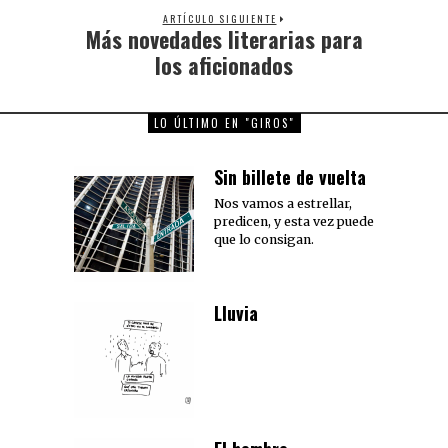
ARTÍCULO SIGUIENTE
Más novedades literarias para
Next
post:
los aficionados
LO ÚLTIMO EN "GIROS"
Sin billete de vuelta
Nos vamos a estrellar,
predicen, y esta vez puede
que lo consigan.
Lluvia