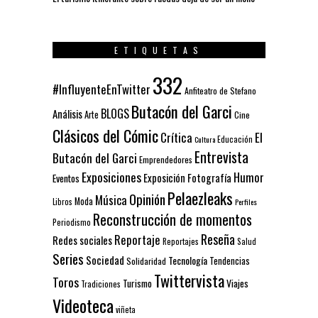
ETIQUETAS
332
#InfluyenteEnTwitter
Anfiteatro de Stefano
Butacón del Garci
BLOGS
Análisis
Arte
Cine
Clásicos del Cómic
El
Crítica
Educación
Cultura
Entrevista
Butacón del Garci
Emprendedores
Exposiciones
Humor
Exposición
Fotografía
Eventos
Pelaezleaks
Opinión
Música
Moda
Libros
Perfiles
Reconstrucción de momentos
Periodismo
Reseña
Reportaje
Redes sociales
Reportajes
Salud
Series
Sociedad
Tecnología
Solidaridad
Tendencias
Twittervista
Toros
Turismo
Viajes
Tradiciones
Videoteca
viñeta