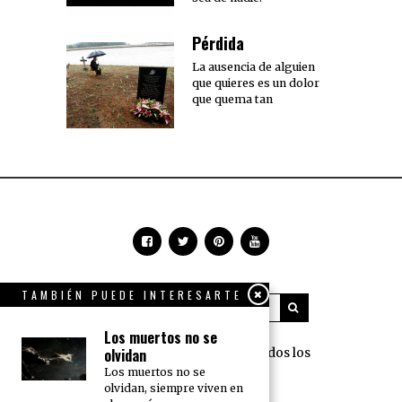
Pérdida
La ausencia de alguien
que quieres es un dolor
que quema tan
TAMBIÉN PUEDE INTERESARTE
Los muertos no se
360 Grados Press © 2018 Todos los
olvidan
derechos reservados.
Los muertos no se
olvidan, siempre viven en