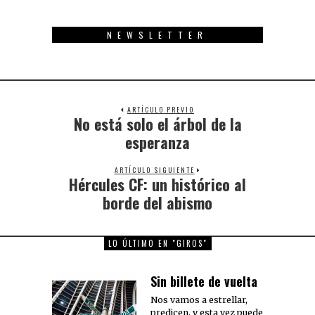
NEWSLETTER
ARTÍCULO PREVIO
No está solo el árbol de la
Previous
post:
esperanza
ARTÍCULO SIGUIENTE
Hércules CF: un histórico al
Next
post:
borde del abismo
LO ÚLTIMO EN "GIROS"
Sin billete de vuelta
Nos vamos a estrellar,
predicen, y esta vez puede