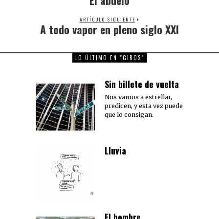
post:
ARTÍCULO SIGUIENTE
A todo vapor en pleno siglo XXI
Next
post:
LO ÚLTIMO EN "GIROS"
Sin billete de vuelta
Nos vamos a estrellar,
predicen, y esta vez puede
que lo consigan.
Lluvia
El hombre