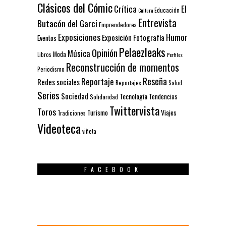
Clásicos del Cómic
El
Crítica
Educación
Cultura
Entrevista
Butacón del Garci
Emprendedores
Exposiciones
Humor
Exposición
Fotografía
Eventos
Pelaezleaks
Opinión
Música
Moda
Libros
Perfiles
Reconstrucción de momentos
Periodismo
Reseña
Reportaje
Redes sociales
Reportajes
Salud
Series
Sociedad
Tecnología
Solidaridad
Tendencias
Twittervista
Toros
Turismo
Viajes
Tradiciones
Videoteca
viñeta
FACEBOOK