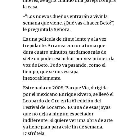
interés, se agita cuando una pareja compra
la casa.
-“Los nuevos dueños entrarán a vivir la
semana que viene. ¿Qué vas a hacer Beto?”,
le pregunta la Señora.
Es una película de ritmo lento y a la vez
trepidante. Arranca con una toma que
dura cuatro minutos, tardamos más de
siete en poder escuchar por vez primera la
voz de Beto. Todo va pasando, como el
tiempo, que se nos escapa
inexorablemente.
Estrenada en 2008, Parque Vía, dirigida
por el mexicano Enrique Rivero, se llevó el
Leopardo de Oro en la 61 edición del
Festival de Locarno. Es una de esas joyas
que no deja a ningún espectador
indiferente. Si quiere ver una obra de arte
ya tiene plan para este fin de semana.
Disfrútela.