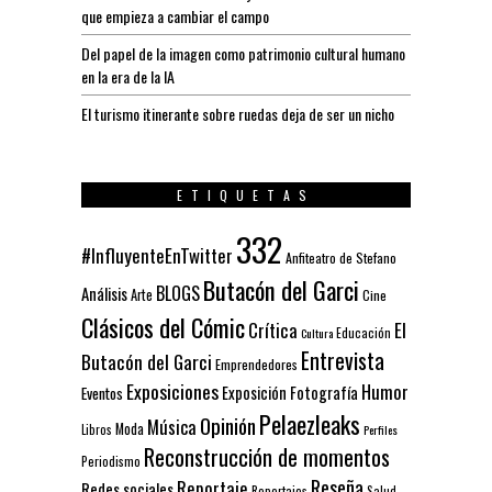
que empieza a cambiar el campo
Del papel de la imagen como patrimonio cultural humano
en la era de la IA
El turismo itinerante sobre ruedas deja de ser un nicho
ETIQUETAS
332
#InfluyenteEnTwitter
Anfiteatro de Stefano
Butacón del Garci
BLOGS
Análisis
Arte
Cine
Clásicos del Cómic
El
Crítica
Educación
Cultura
Entrevista
Butacón del Garci
Emprendedores
Exposiciones
Humor
Exposición
Fotografía
Eventos
Pelaezleaks
Opinión
Música
Moda
Libros
Perfiles
Reconstrucción de momentos
Periodismo
Reseña
Reportaje
Redes sociales
Reportajes
Salud