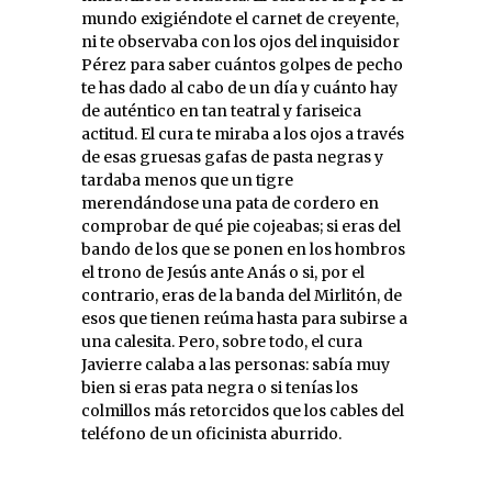
mundo exigiéndote el carnet de creyente,
ni te observaba con los ojos del inquisidor
Pérez para saber cuántos golpes de pecho
te has dado al cabo de un día y cuánto hay
de auténtico en tan teatral y fariseica
actitud. El cura te miraba a los ojos a través
de esas gruesas gafas de pasta negras y
tardaba menos que un tigre
merendándose una pata de cordero en
comprobar de qué pie cojeabas; si eras del
bando de los que se ponen en los hombros
el trono de Jesús ante Anás o si, por el
contrario, eras de la banda del Mirlitón, de
esos que tienen reúma hasta para subirse a
una calesita. Pero, sobre todo, el cura
Javierre calaba a las personas: sabía muy
bien si eras pata negra o si tenías los
colmillos más retorcidos que los cables del
teléfono de un oficinista aburrido.