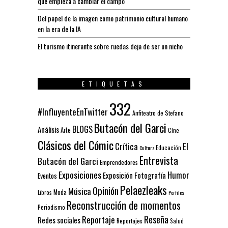
que empieza a cambiar el campo
Del papel de la imagen como patrimonio cultural humano
en la era de la IA
El turismo itinerante sobre ruedas deja de ser un nicho
ETIQUETAS
332
#InfluyenteEnTwitter
Anfiteatro de Stefano
Butacón del Garci
BLOGS
Análisis
Arte
Cine
Clásicos del Cómic
El
Crítica
Educación
Cultura
Entrevista
Butacón del Garci
Emprendedores
Exposiciones
Humor
Exposición
Fotografía
Eventos
Pelaezleaks
Opinión
Música
Moda
Libros
Perfiles
Reconstrucción de momentos
Periodismo
Reseña
Reportaje
Redes sociales
Reportajes
Salud