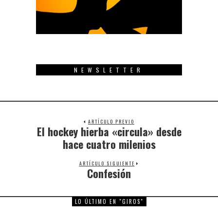
NEWSLETTER
ARTÍCULO PREVIO
El hockey hierba «circula» desde
Previous
post:
hace cuatro milenios
ARTÍCULO SIGUIENTE
Confesión
Next
post:
LO ÚLTIMO EN "GIROS"