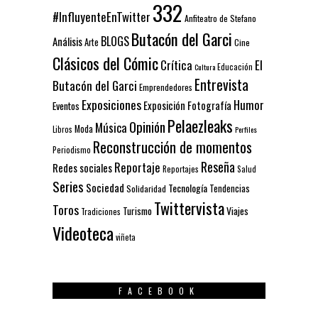
332
#InfluyenteEnTwitter
Anfiteatro de Stefano
Butacón del Garci
BLOGS
Análisis
Arte
Cine
Clásicos del Cómic
El
Crítica
Educación
Cultura
Entrevista
Butacón del Garci
Emprendedores
Exposiciones
Humor
Exposición
Fotografía
Eventos
Pelaezleaks
Opinión
Música
Moda
Libros
Perfiles
Reconstrucción de momentos
Periodismo
Reseña
Reportaje
Redes sociales
Reportajes
Salud
Series
Sociedad
Tecnología
Solidaridad
Tendencias
Twittervista
Toros
Turismo
Viajes
Tradiciones
Videoteca
viñeta
FACEBOOK