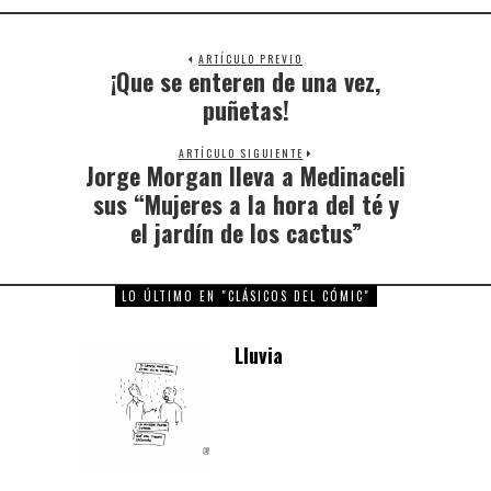
ARTÍCULO PREVIO
¡Que se enteren de una vez,
Previous
post:
puñetas!
ARTÍCULO SIGUIENTE
Jorge Morgan lleva a Medinaceli
Next
post:
sus “Mujeres a la hora del té y
el jardín de los cactus”
LO ÚLTIMO EN "CLÁSICOS DEL CÓMIC"
Lluvia