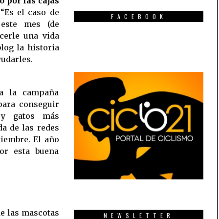
o por las cajas
 “Es el caso de
FACEBOOK
 este mes (de
cerle una vida
log la historia
yudarles.
a la campaña
 para conseguir
 y gatos más
da de las redes
viembre. El año
or esta buena
de las mascotas
NEWSLETTER