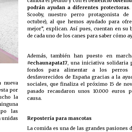
cambia el pedido y con el b
eneficio obtenid
podrán ayudan a diferentes protectoras
.
Scooby, nuestro perro protagonista de
octubre), al que hemos ayudado para ofre
mejor”, explican. Así pues, cuentan en su b
de cada uno de los canes para saber cómo a
Además, también han puesto en march
#echaunapata17
, una iniciativa solidaria
fondos para alimentar a los perros
desfavorecidos de España gracias a la ayu
a nueva
sociales, que finaliza el próximo 15 de no
esta por
pasado recaudaron unos 10.000 euros p
ucho la
causa.
ninguna
mpo las
Repostería para mascotas
n unidas
La comida es una de las grandes pasiones 