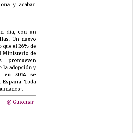
lona y acaban
en día, con un
llas. Un nuevo
o que el 26% de
l Ministerio de
as promueven
e la adopción y
ue
en 2014 se
n España
. Toda
“humanos”.
@_Guiomar_