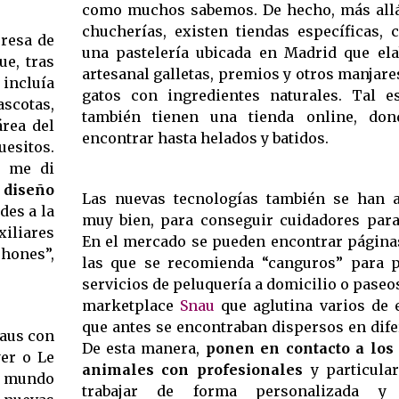
como muchos sabemos. De hecho, más allá 
chucherías, existen tiendas específicas,
resa de
una pastelería ubicada en Madrid que el
ue, tras
artesanal galletas, premios y otros manjare
 incluía
gatos con ingredientes naturales. Tal e
ascotas,
también tienen una tienda online, do
rea del
encontrar hasta helados y batidos.
uesitos.
y me di
 diseño
Las nuevas tecnologías también se han 
des a la
muy bien, para conseguir cuidadores para
iliares
En el mercado se pueden encontrar página
hones”,
las que se recomienda “canguros” para p
servicios de peluquería a domicilio o paseos
marketplace
Snau
que aglutina varios de e
que antes se encontraban dispersos en dife
aus con
De esta manera,
ponen en contacto a los
er o Le
animales con profesionales
y particula
n mundo
trabajar de forma personalizada y 