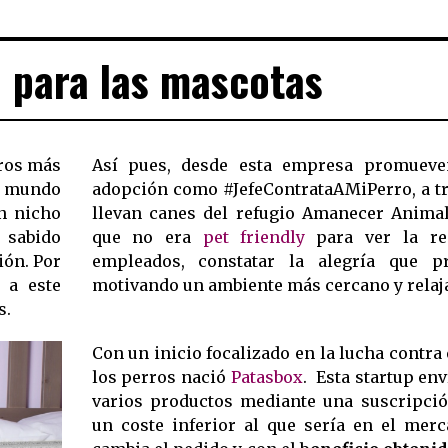
 para las mascotas
bros más
Así pues, desde esta empresa promueve
un mundo
adopción como #JefeContrataAMiPerro, a tr
un nicho
llevan canes del refugio Amanecer Animal
 sabido
que no era
pet friendly
para ver la re
. Por
empleados, constatar la alegría que p
 a este
motivando un ambiente más cercano y rela
s.
Con un inicio focalizado en la lucha contra
los perros nació
Patasbox
. Esta startup env
varios productos mediante una suscripci
un coste inferior al que sería en el mer