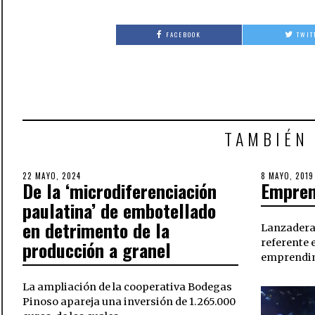
FACEBOOK
TWIT
TAMBIÉN
POSTED
22 MAYO, 2024
10
POSTED
8 MAYO, 2019
De la ‘microdiferenciación
Empren
ON
JULIO,
ON
2024
paulatina’ de embotellado
en detrimento de la
Lanzadera
producción a granel
referente 
emprendim
La ampliación de la cooperativa Bodegas
Pinoso apareja una inversión de 1.265.000