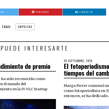
TER
PINTEREST
LINKED IN
TAGS:
EMPRESAS
 PUEDE INTERESARTE
15
POSTED
28 SEPTIEMBRE, 2016
30
dimiento de premio
El fotoperiodismo
MAYO,
ON
SEPTIEMBRE
2019
2018
tiempos del camb
 ha sido reconocida como
en el mundo del
Marga Ferrer comenzó su
iento en la IV VLC Startup
como fotoperiodista en 1
entonces, se ha dedicado 