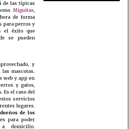
de las típicas
 como
Miguitas
,
abora de forma
s para perros y
s el éxito que
nde se pueden
aprovechado, y
 las mascotas.
s web y app en
erros y gatos,
. Es el caso del
stos servicios
rentes lugares.
 dueños de los
res para poder
a domicilio.