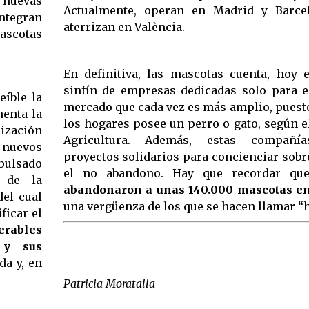
nuevas
Actualmente, operan en Madrid y Barce
ntegran
aterrizan en València.
mascotas
En definitiva, las mascotas cuenta, hoy 
sinfín de empresas dedicadas solo para e
íble la
mercado que cada vez es más amplio, puest
menta la
los hogares posee un perro o gato, según e
ización
Agricultura. Además, estas compañí
 nuevos
proyectos solidarios para concienciar sobr
pulsado
el no abandono. Hay que recordar q
l de la
abandonaron a unas 140.000 mascotas e
el cual
una vergüenza de los que se hacen llamar 
ficar el
erables
 y sus
da y, en
Patricia Moratalla