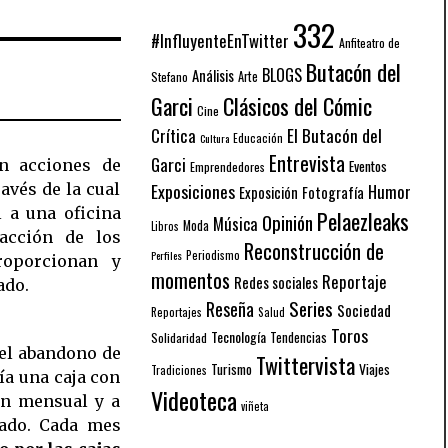
332
#InfluyenteEnTwitter
Anfiteatro de
Butacón del
BLOGS
Análisis
Arte
Stefano
Garci
Clásicos del Cómic
Cine
El Butacón del
Crítica
Educación
Cultura
Entrevista
Garci
n acciones de
Eventos
Emprendedores
Exposiciones
avés de la cual
Humor
Exposición
Fotografía
 a una oficina
Pelaezleaks
Opinión
Música
Moda
Libros
acción de los
Reconstrucción de
Periodismo
Perfiles
roporcionan y
momentos
Reportaje
Redes sociales
jado.
Series
Reseña
Sociedad
Reportajes
Salud
Toros
Tecnología
Solidaridad
Tendencias
 el abandono de
Twittervista
Turismo
Viajes
Tradiciones
ía una caja con
Videoteca
ón mensual y a
viñeta
cado. Cada mes