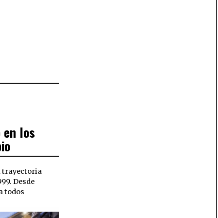
 en los
,
io
 trayectoria
999. Desde
a todos