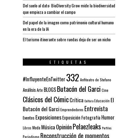
Del suelo al dato: BioDiversity Grow mide la biodiversidad
que empieza a cambiar el campo
Del papel de la imagen como patrimonio cultural humano
en la era de la IA
El turismo itinerante sobre ruedas deja de ser un nicho
ETIQUETAS
332
#InfluyenteEnTwitter
Anfiteatro de Stefano
Butacón del Garci
BLOGS
Análisis
Arte
Cine
Clásicos del Cómic
El
Crítica
Educación
Cultura
Entrevista
Butacón del Garci
Emprendedores
Exposiciones
Humor
Exposición
Fotografía
Eventos
Pelaezleaks
Opinión
Música
Moda
Libros
Perfiles
Reconstrucción de momentos
Periodismo