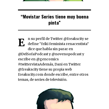
“Movistar Series tiene muy buena
pinta”
En su perfil de Twitter @freakscity se
define “friki feminista renacentista”
dice que habla sin parar en
@DelSofaPodcast y @novenopodcast y
escribe en @gencomics
#twittervistaAdemás, Dani en Twitter
@freakscity tiene su propia web
freakscity.com donde escribe, entre otros
temas, de series de televisión.