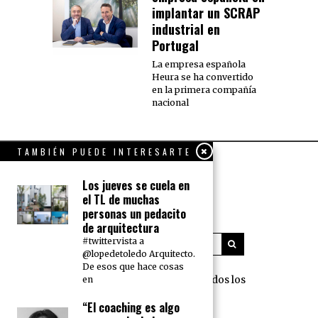
implantar un SCRAP
industrial en
Portugal
La empresa española
Heura se ha convertido
en la primera compañía
nacional
TAMBIÉN PUEDE INTERESARTE
Los jueves se cuela en
el TL de muchas
personas un pedacito
de arquitectura
#twittervista a
@lopedetoledo Arquitecto.
De esos que hace cosas
360 Grados Press © 2018 Todos los
en
derechos reservados.
“El coaching es algo