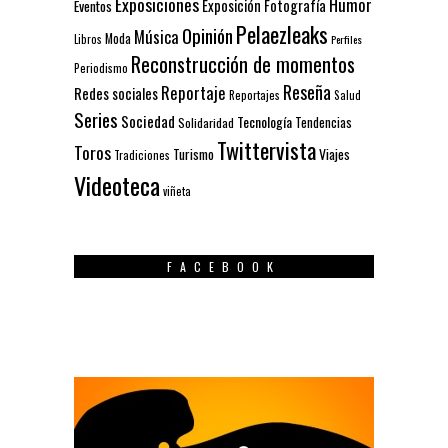
Exposiciones
Humor
Exposición
Fotografía
Eventos
Pelaezleaks
Opinión
Música
Moda
Libros
Perfiles
Reconstrucción de momentos
Periodismo
Reseña
Reportaje
Redes sociales
Reportajes
Salud
Series
Sociedad
Tecnología
Solidaridad
Tendencias
Twittervista
Toros
Turismo
Viajes
Tradiciones
Videoteca
viñeta
FACEBOOK