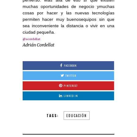
perverso. Más allá de eso sí que existen
muchas oportunidades de negocio ymuchas
cosas por hacer y las nuevas tecnologías
permiten hacer muy buenosequipos sin que
sea inconveniente la distancia o vivir en una
ciudad pequeña.
@acordellat
Adrián Cordellat
FACEBOOK
TWITTER
PINTEREST
LINKED IN
TAGS:
EDUCACIÓN