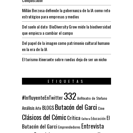
Conquistador
Millán Berzosa defiende la gobernanza de la IA como reto
estratégico para empresas y medios
Del suelo al dato: BioDiversity Grow mide la biodiversidad
que empieza a cambiar el campo
Del papel de la imagen como patrimonio cultural humano
en la era de la IA
El turismo itinerante sobre ruedas deja de ser un nicho
ETIQUETAS
332
#InfluyenteEnTwitter
Anfiteatro de Stefano
Butacón del Garci
BLOGS
Análisis
Arte
Cine
Clásicos del Cómic
El
Crítica
Educación
Cultura
Entrevista
Butacón del Garci
Emprendedores