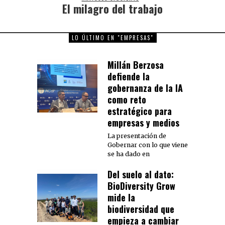
El milagro del trabajo
Next
post:
LO ÚLTIMO EN "EMPRESAS"
Millán Berzosa
defiende la
gobernanza de la IA
como reto
estratégico para
empresas y medios
La presentación de
Gobernar con lo que viene
se ha dado en
Del suelo al dato:
BioDiversity Grow
mide la
biodiversidad que
empieza a cambiar