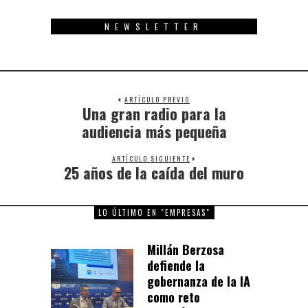
NEWSLETTER
ARTÍCULO PREVIO
Una gran radio para la
Previous
post:
audiencia más pequeña
ARTÍCULO SIGUIENTE
25 años de la caída del muro
Next
post:
LO ÚLTIMO EN "EMPRESAS"
Millán Berzosa
defiende la
gobernanza de la IA
como reto