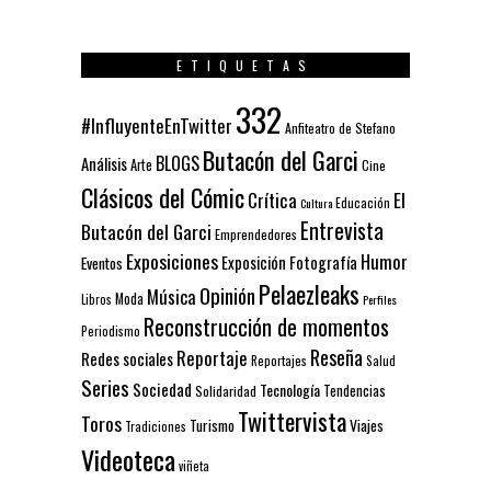
ETIQUETAS
332
#InfluyenteEnTwitter
Anfiteatro de Stefano
Butacón del Garci
BLOGS
Análisis
Arte
Cine
Clásicos del Cómic
El
Crítica
Educación
Cultura
Entrevista
Butacón del Garci
Emprendedores
Exposiciones
Humor
Exposición
Fotografía
Eventos
Pelaezleaks
Opinión
Música
Moda
Libros
Perfiles
Reconstrucción de momentos
Periodismo
Reseña
Reportaje
Redes sociales
Reportajes
Salud
Series
Sociedad
Tecnología
Solidaridad
Tendencias
Twittervista
Toros
Turismo
Viajes
Tradiciones
Videoteca
viñeta