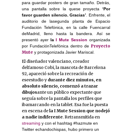
para guardar posters de gran tamaño. Detrás,
una pantalla sobre la quese proyecta
‘Por
favor guarden silencio. Gracias’
. Enfrente, el
auditorio de lasegunda planta de Espacio
Fundación Telefónica, en la calle Fuencarral
deMadrid, lleno hasta la bandera. Así se
presentó ayer
la
I Mute Session
organizada
Proyecto
por FundaciónTelefónica dentro de
Mute
y protagonizada Javier Mariscal.
El diseñador valenciano, creador
delfamoso Cobi, la mascota de Barcelona
92, apareció sobre la recreación de
eseestudio y
durante diez minutos, en
absoluto silencio, comenzó a trazar
dibujos
ante un público expectante que
seguía sobre la pantalla los perfiles que
ibamarcando en la tablet. Esa fue la puesta
en escena de
la I Mute Session que nodejó
a nadie indiferente
. Retransmitida en
streaming
y con el hashtag #hazmute en
Twitter echandochispas, hubo primero un