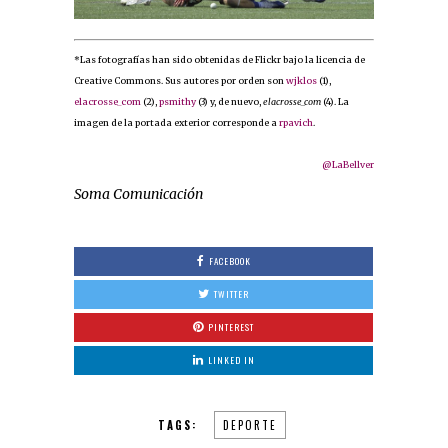
*Las fotografías han sido obtenidas de Flickr bajo la licencia de
Creative Commons. Sus autores por orden son
wjklos
(1),
elacrosse_com
(2),
psmithy
(3) y, de nuevo,
elacrosse_com
(4). La
imagen de la portada exterior corresponde a
rpavich
.
@LaBellver
Soma Comunicación
FACEBOOK
TWITTER
PINTEREST
LINKED IN
TAGS:
DEPORTE