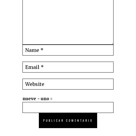
nueve − uno =