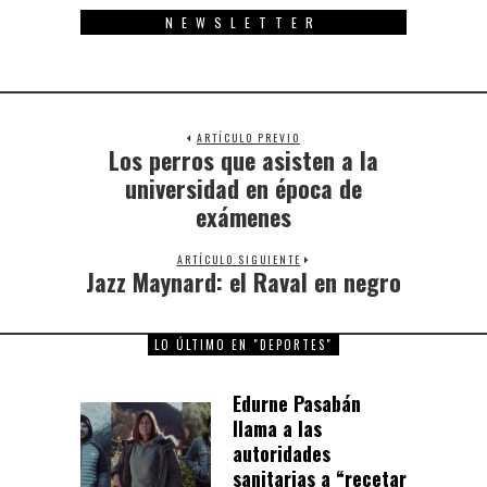
NEWSLETTER
ARTÍCULO PREVIO
Los perros que asisten a la
Previous
post:
universidad en época de
exámenes
ARTÍCULO SIGUIENTE
Jazz Maynard: el Raval en negro
Next
post:
LO ÚLTIMO EN "DEPORTES"
Edurne Pasabán
llama a las
autoridades
sanitarias a “recetar