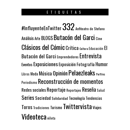
ETIQUETAS
332
#InfluyenteEnTwitter
Anfiteatro de Stefano
Butacón del Garci
BLOGS
Análisis
Arte
Cine
Clásicos del Cómic
El
Crítica
Educación
Cultura
Entrevista
Butacón del Garci
Emprendedores
Exposiciones
Humor
Exposición
Fotografía
Eventos
Pelaezleaks
Opinión
Música
Moda
Libros
Perfiles
Reconstrucción de momentos
Periodismo
Reseña
Reportaje
Redes sociales
Reportajes
Salud
Series
Sociedad
Tecnología
Solidaridad
Tendencias
Twittervista
Toros
Turismo
Viajes
Tradiciones
Videoteca
viñeta