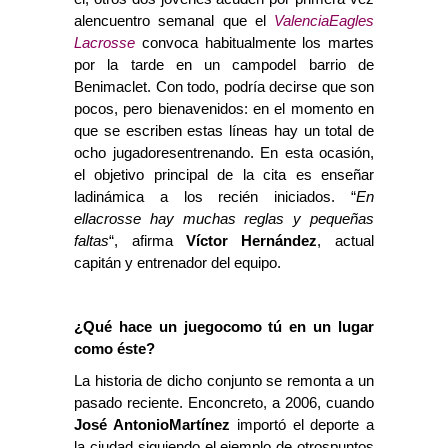
alencuentro semanal que el
ValenciaEagles
Lacrosse
convoca habitualmente los martes
por la tarde en un campodel barrio de
Benimaclet. Con todo, podría decirse que son
pocos, pero bienavenidos: en el momento en
que se escriben estas líneas hay un total de
ocho jugadoresentrenando. En esta ocasión,
el objetivo principal de la cita es enseñar
ladinámica a los recién iniciados. “
En
ellacrosse hay muchas reglas y pequeñas
faltas
“, afirma
Víctor Hernández
, actual
capitán y entrenador del equipo.
¿Qué hace un juegocomo tú en un lugar
como éste?
La historia de dicho conjunto se remonta a un
pasado reciente. Enconcreto, a 2006, cuando
José AntonioMartínez
importó el deporte a
la ciudad siguiendo el ejemplo de otrospuntos