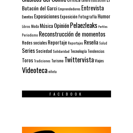
Educación
Cultura
Entrevista
Butacón del Garci
Emprendedores
Exposiciones
Humor
Exposición
Fotografía
Eventos
Pelaezleaks
Opinión
Música
Moda
Libros
Perfiles
Reconstrucción de momentos
Periodismo
Reseña
Reportaje
Redes sociales
Reportajes
Salud
Series
Sociedad
Tecnología
Solidaridad
Tendencias
Twittervista
Toros
Turismo
Viajes
Tradiciones
Videoteca
viñeta
FACEBOOK