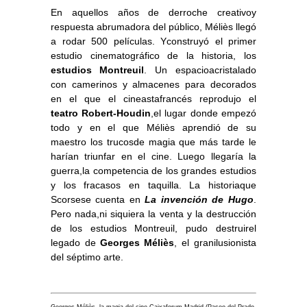
En aquellos años de derroche creativoy
respuesta abrumadora del público, Méliès llegó
a rodar 500 películas. Yconstruyó el primer
estudio cinematográfico de la historia, los
estudios Montreuil
. Un espacioacristalado
con camerinos y almacenes para decorados
en el que el cineastafrancés reprodujo el
teatro Robert-Houdin
,el lugar donde empezó
todo y en el que Méliès aprendió de su
maestro los trucosde magia que más tarde le
harían triunfar en el cine. Luego llegaría la
guerra,la competencia de los grandes estudios
y los fracasos en taquilla. La historiaque
Scorsese cuenta en
La invención de Hugo
.
Pero nada,ni siquiera la venta y la destrucción
de los estudios Montreuil, pudo destruirel
legado de
Georges Méliès
, el granilusionista
del séptimo arte.
Georges Méliès, la magia del cine.Caixaforum Madrid (Paseo del Prado,