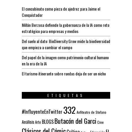
El concubinato como pieza de ajedrez para Jaime el
Conquistador
Millán Berzosa defiende la gobernanza de la IA como reto
estratégico para empresas y medios
Del suelo al dato: BioDiversity Grow mide la biodiversidad
que empieza a cambiar el campo
Del papel de la imagen como patrimonio cultural humano
en la era de la IA
El turismo itinerante sobre ruedas deja de ser un nicho
ETIQUETAS
332
#InfluyenteEnTwitter
Anfiteatro de Stefano
Butacón del Garci
BLOGS
Análisis
Arte
Cine
Clásicos del Cómic
El
Crítica