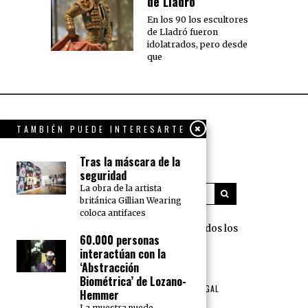
de Lladró
En los 90 los escultores
de Lladró fueron
idolatrados, pero desde
que
TAMBIÉN PUEDE INTERESARTE
Tras la máscara de la
seguridad
La obra de la artista
británica Gillian Wearing
coloca antifaces
360 Grados Press © 2018 Todos los
60.000 personas
derechos reservados.
interactúan con la
‘Abstracción
NOSOTROS
PUBLICIDAD
Biométrica’ de Lozano-
TÉRMINOS DE USO Y AVISO LEGAL
Hemmer
POLÍTICA DE PRIVACIDAD
La muestra puede