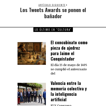
ARTÍCULO SIGUIENTE
Los Tweets Awards se ponen el
Next
post:
bañador
LO ÚLTIMO EN "CULTURA"
El concubinato como
pieza de ajedrez
para Jaime el
Conquistador
El día 15 de mayo de 1495
se cumplió el aniversario
del
Valencia entre la
memoria colectiva y
la inteligencia
artificial
El X Congreso