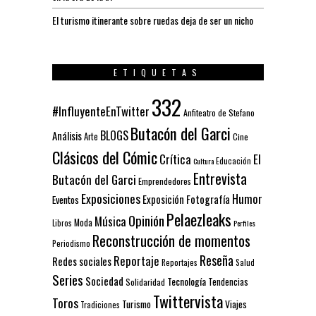
El turismo itinerante sobre ruedas deja de ser un nicho
ETIQUETAS
332
#InfluyenteEnTwitter
Anfiteatro de Stefano
Butacón del Garci
BLOGS
Análisis
Arte
Cine
Clásicos del Cómic
El
Crítica
Educación
Cultura
Entrevista
Butacón del Garci
Emprendedores
Exposiciones
Humor
Exposición
Fotografía
Eventos
Pelaezleaks
Opinión
Música
Moda
Libros
Perfiles
Reconstrucción de momentos
Periodismo
Reseña
Reportaje
Redes sociales
Reportajes
Salud
Series
Sociedad
Tecnología
Solidaridad
Tendencias
Twittervista
Toros
Turismo
Viajes
Tradiciones