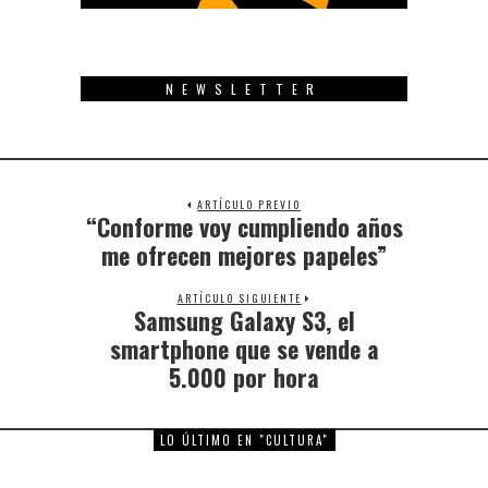
NEWSLETTER
ARTÍCULO PREVIO
“Conforme voy cumpliendo años
Previous
post:
me ofrecen mejores papeles”
ARTÍCULO SIGUIENTE
Samsung Galaxy S3, el
Next
post:
smartphone que se vende a
5.000 por hora
LO ÚLTIMO EN "CULTURA"