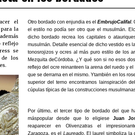
acer el
Otro bordado con enjundia es el
EmbrujoCalifal
.
 para la
el estilo no podía ser otro que el musulmán. El
, además
dicho bordado recrea los capitales o atauriques
 reflejo
musulmán. Detalle esencial de dicho vestido es 
ress se
tonosrojizos y ocres al más puro estilo de los a
 de los
Mezquita deCórdoba. ¿Y qué son si no esos dos 
es.
reflejo del ocre reinanteen la arena del ruedo y el
que se derrama en el mismo. Ytambién en los rose
superior del terno encontramos lainspiración de
cúpulas típicas de las construcciones musulmana
Por último, el tercer tipo de bordado del que 
máspopular desde que lo eligiese
Juan Jos
reaparecer en Olivenzatras el impresionan
Zaragoza, es el
Laureado
. El laurel simboliza la 