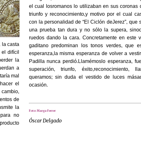
el cual losromanos lo utilizaban en sus coronas
triunfo y reconocimiento,y motivo por el cual c
con la personalidad de “El Ciclón deJerez”, que s
una prueba tan dura y no sólo la supera, sino
ruedos dando la cara. Concretamente en este ve
 la casta
gaditano predominan los tonos verdes, que es
l difícil
esperanza,la misma esperanza de volver a vestir
perder la
Padilla nunca perdió.Llamémoslo esperanza, fue
uerdan a
superación, triunfo, éxito,reconocimiento, 
taría mal
queramos; sin duda el vestido de luces mása
 hacer el
ocasión.
 cambio,
mentos de
nsmite la
Foto: Marga Ferrer
 para no
Óscar Delgado
 producto