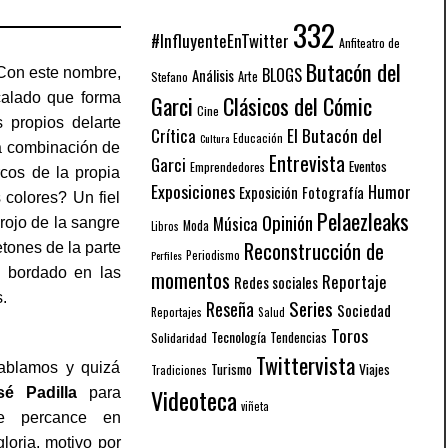
332
#InfluyenteEnTwitter
Anfiteatro de
Butacón del
BLOGS
 Con este nombre,
Análisis
Arte
Stefano
calado que forma
Garci
Clásicos del Cómic
Cine
 propios delarte
El Butacón del
Crítica
Educación
Cultura
la combinación de
Entrevista
Garci
Eventos
Emprendedores
rcos de la propia
Exposiciones
Humor
Exposición
Fotografía
colores? Un fiel
Pelaezleaks
Opinión
Música
 rojo de la sangre
Moda
Libros
Reconstrucción de
tones de la parte
Periodismo
Perfiles
l bordado en las
momentos
Reportaje
Redes sociales
s.
Series
Reseña
Sociedad
Reportajes
Salud
Toros
Tecnología
Solidaridad
Tendencias
Twittervista
hablamos y quizá
Turismo
Viajes
Tradiciones
Videoteca
é Padilla
para
viñeta
te percance en
gloria, motivo por