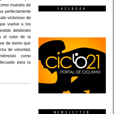
 como muestra de
FACEBOOK
asa perfectamente
ale victorioso de
que vuelve a los
stido deldiestro
 el color de la
se de torero que
rza de voluntad,
llamémoslo como
decuado para la
NEWSLETTER