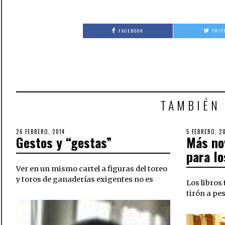
FACEBOOK
TWIT
TAMBIÉN
POSTED
26 FEBRERO, 2014
29
POSTED
5 FEBRERO, 2
Gestos y “gestas”
Más no
ON
SEPTIEMBRE,
ON
2018
para lo
Ver en un mismo cartel a figuras del toreo
y toros de ganaderías exigentes no es
Los libros
tirón a pes