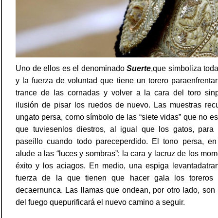
Uno de ellos es el denominado
Suerte
,que simboliza toda
y la fuerza de voluntad que tiene un torero paraenfrentar e
trance de las cornadas y volver a la cara del toro sin
ilusión de pisar los ruedos de nuevo. Las muestras rec
ungato persa, como símbolo de las “siete vidas” que no es
que tuviesenlos diestros, al igual que los gatos, para
paseíllo cuando todo pareceperdido. El tono persa, en
alude a las “luces y sombras”; la cara y lacruz de los mo
éxito y los aciagos. En medio, una espiga levantadatra
fuerza de la que tienen que hacer gala los toreros
decaernunca. Las llamas que ondean, por otro lado, son
del fuego quepurificará el nuevo camino a seguir.