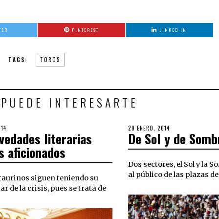
TER
PINTEREST
LINKED IN
TAGS:
TOROS
 PUEDE INTERESARTE
014
30
POSTED
29 ENERO, 2014
30
vedades literarias
De Sol y de Somb
SEPTIEMBRE,
ON
SEPTIEMBRE,
2018
2018
s aficionados
Dos sectores, el Sol y la 
al público de las plazas de
 taurinos siguen teniendo su
ar de la crisis, pues se trata de