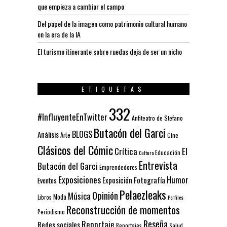
que empieza a cambiar el campo
Del papel de la imagen como patrimonio cultural humano
en la era de la IA
El turismo itinerante sobre ruedas deja de ser un nicho
ETIQUETAS
332
#InfluyenteEnTwitter
Anfiteatro de Stefano
Butacón del Garci
BLOGS
Análisis
Arte
Cine
Clásicos del Cómic
El
Crítica
Educación
Cultura
Entrevista
Butacón del Garci
Emprendedores
Exposiciones
Humor
Exposición
Fotografía
Eventos
Pelaezleaks
Opinión
Música
Moda
Libros
Perfiles
Reconstrucción de momentos
Periodismo
Reseña
Reportaje
Redes sociales
Reportajes
Salud