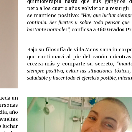
quimioterapia hasta que sus ganglios d
pero a los cuatro años volvieron a resurgir.
se mantiene positivo: “
Hay que luchar siempre
continúa. Ser fuertes y sobre todo pensar que 
bastante normales
“, confiesa a
360 Grados Pr
Bajo su filosofía de vida Mens sana in corp
que continuará al pie del cañón mientras
crezca más y comparte su secreto, “
mante
siempre positiva, evitar las situaciones tóxicas,
saludable y hacer todo el ejercicio posible, mient
queda un
ersonas
día, año
nvueltas
e luchar