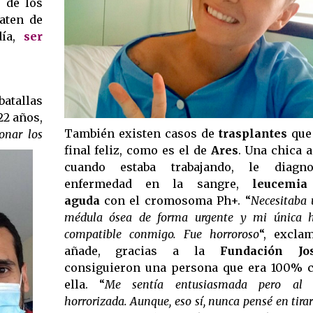
o de los
aten de
ía,
ser
batallas
22 años,
También existen casos de
trasplantes
que 
onar los
final feliz, como es el de
Ares
. Una chica a
cuando estaba trabajando, le diagno
enfermedad en la sangre,
leucemia l
aguda
con el cromosoma Ph+. “
Necesitaba 
médula ósea de forma urgente y mi única 
compatible conmigo. Fue horroroso
“, exclam
añade, gracias a la
Fundación Jo
consiguieron una persona que era 100% 
ella. “
Me sentía entusiasmada pero al
horrorizada. Aunque, eso sí, nunca pensé en tirar