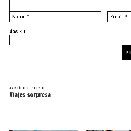
dos × 1 =
ARTÍCULO PREVIO
Viajes sorpresa
Previous
post: