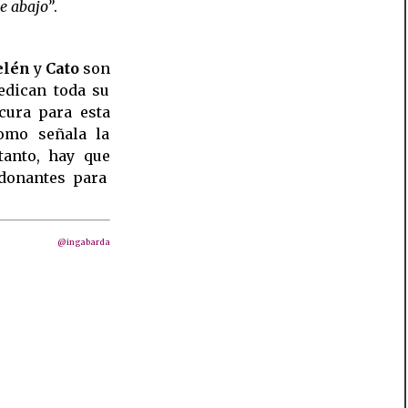
e abajo”
.
elén
y
Cato
son
edican toda su
cura para esta
omo señala la
tanto, hay que
 donantes para
@ingabarda