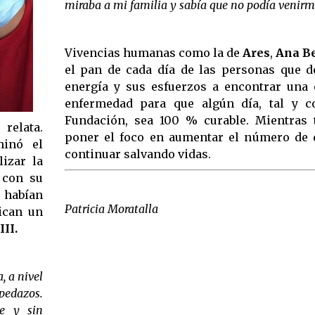
miraba a mi familia y sabía que no podía venirm
Vivencias humanas como la de
Ares
,
Ana B
el pan de cada día de las personas que d
energía y sus esfuerzos a encontrar una 
enfermedad para que algún día, tal y c
Fundación, sea 100 % curable. Mientras 
relata.
poner el foco en aumentar el número de
minó el
continuar salvando vidas.
lizar la
 con su
 habían
Patricia Moratalla
tican un
II.
, a nivel
 pedazos.
te y sin