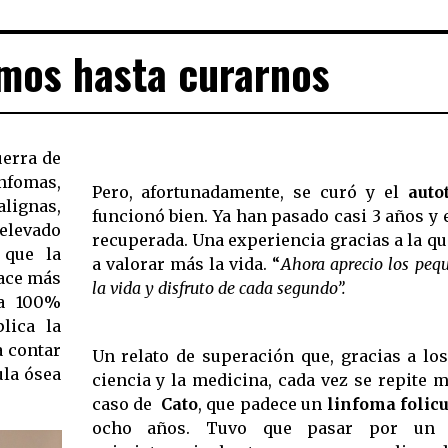
mos hasta curarnos
uerra de
nfomas,
Pero, afortunadamente, se curó y el
auto
lignas,
funcionó bien. Ya han pasado casi 3 años y 
elevado
recuperada. Una experiencia gracias a la q
 que la
a valorar más la vida. “
Ahora aprecio los pequ
hace más
la vida y disfruto de cada segundo”.
ea 100%
lica la
a contar
Un relato de superación que, gracias a lo
ula ósea
ciencia y la medicina, cada vez se repite 
caso de
Cato
, que padece un
linfoma folic
ocho años. Tuvo que pasar por un