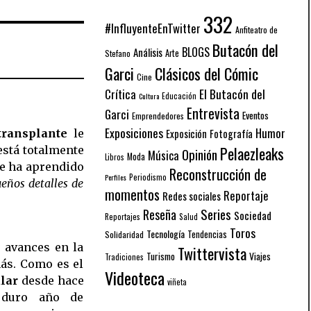
332
#InfluyenteEnTwitter
Anfiteatro de
Butacón del
BLOGS
Análisis
Arte
Stefano
Garci
Clásicos del Cómic
Cine
El Butacón del
Crítica
Educación
Cultura
Entrevista
Garci
Eventos
Emprendedores
Exposiciones
Humor
transplante
le
Exposición
Fotografía
Pelaezleaks
está totalmente
Opinión
Música
Moda
Libros
ue ha aprendido
Reconstrucción de
Periodismo
Perfiles
eños detalles de
momentos
Reportaje
Redes sociales
Series
Reseña
Sociedad
Reportajes
Salud
Toros
Tecnología
Solidaridad
Tendencias
s avances en la
Twittervista
Turismo
Viajes
Tradiciones
más. Como es el
Videoteca
ular
desde hace
viñeta
 duro año de