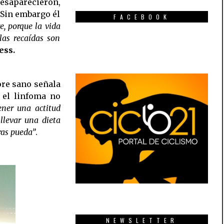
esaparecieron,
 Sin embargo él
FACEBOOK
, porque la vida
las recaídas son
ess.
ore sano señala
 el linfoma no
ner una actitud
 llevar una dieta
ras pueda”
.
NEWSLETTER