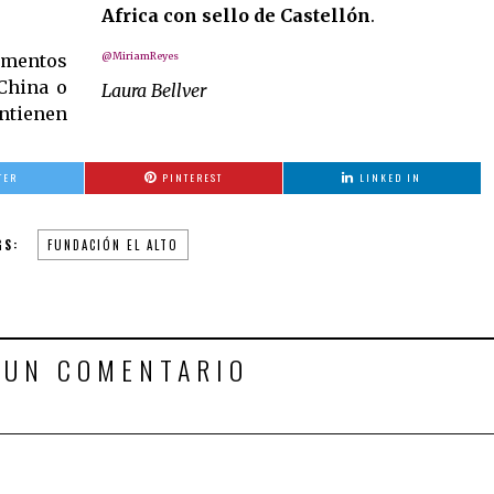
Africa con sello de
Castellón
.
amentos
@MiriamReyes
 China o
Laura Bellver
ontienen
TER
PINTEREST
LINKED IN
GS:
FUNDACIÓN EL ALTO
 UN COMENTARIO