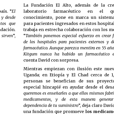
La Fundación El Alto, además de la cre
aís. “
El
laboratorio farmacéutico en el q
 y desde
conocimiento, pone en marca un sistem
ntos que
para pacientes ingresados en estos hospital
ndación.
trabaja en estrecha colaboración con los m
sirven
“,
“
También ponemos especial esfuerzo en crear 
de los hospitales para pacientes externos y 
farmacéutico. Aunque parezca mentira en 55 años
Kitgum nunca ha habido un farmacéutico e
cuenta David con sorpresa.
Mientras empiezan con ilusión este nue
Uganda; en Etiopía y El Chad cerca de 1
personas se benefician de sus proyec
especial hincapié en ayudar desde el desa
queremos es enseñarles a que ellos mismos fabri
medicamentos, y de esta manera generar 
dependencia de tu suministro
“, deja claro Dav
una fundación que promueve
los medicame