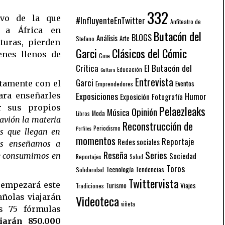
332
ivo de la que
#InfluyenteEnTwitter
Anfiteatro de
s a África en
Butacón del
BLOGS
Análisis
Arte
Stefano
turas, pierden
Garci
Clásicos del Cómic
enes llenos de
Cine
El Butacón del
Crítica
Educación
Cultura
Entrevista
Garci
ctamente con el
Eventos
Emprendedores
Exposiciones
Humor
ara enseñarles
Exposición
Fotografía
r sus propios
Pelaezleaks
Opinión
Música
Moda
Libros
avión la materia
Reconstrucción de
Periodismo
Perfiles
s que llegan en
momentos
Reportaje
Redes sociales
les enseñamos a
Series
Reseña
Sociedad
ue consumimos en
Reportajes
Salud
Toros
Tecnología
Solidaridad
Tendencias
Twittervista
 empezará este
Turismo
Viajes
Tradiciones
añolas viajarán
Videoteca
viñeta
as 75 fórmulas
iarán 850.000