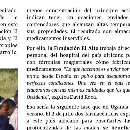
sitado:
menos concentración del principio act
ado o
indican tener. En ocasiones, enviado
en este
contenedores que alcanzan altas tempera
ción El
sus propiedades. El resultado son almac
pía y El
medicamentos inservibles.
propios
Por ello, la
Fundación El Alto
trabaja dire
arrollo.
personal del hospital del país africano p
con fórmulas magistrales cómo fabrica
medicamentos. “
Lo que hacemos es enviar por 
prima desde España en polvo para asegurarno
perfectas condiciones. Una vez en el país 
elaborarlos con las mismas calidades que los q
Occidente
“, explica David Roca.
Esa sería la siguiente fase que en Uganda
verano. El 2 de julio dos farmacéuticas esp
a este país africano para enseñarles l
protocolizadas de las cuales
se benefic