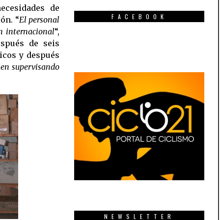
necesidades de
FACEBOOK
ón. “
El personal
 internacional
“,
espués de seis
ticos y después
ien supervisando
NEWSLETTER