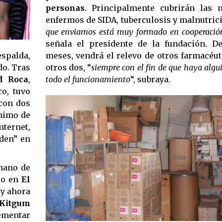
personas
. Principalmente cubrirán las 
enfermos de SIDA, tuberculosis y malnutrici
que enviamos está muy formado en cooperación
señala el presidente de la fundación. D
meses, vendrá el relevo de otros farmacéu
espalda,
otros dos, “
siempre con el fin de que haya algu
do. Tras
todo el funcionamiento
“, subraya.
d Roca
,
o, tuvo
 con dos
ánimo de
ternet,
rden” en
 mano de
tro en
El
 y ahora
 Kitgum
lementar