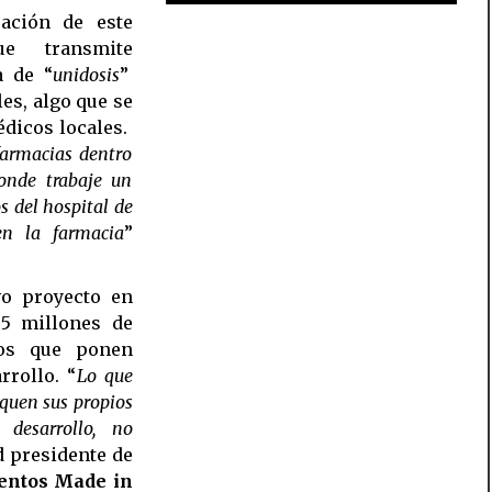
ación de este
ue transmite
a de “
unidosis
”
es, algo que se
édicos locales.
farmacias dentro
donde trabaje un
 del hospital de
n la farmacia
”
vo proyecto en
,5 millones de
tos que ponen
rrollo. “
Lo que
quen sus propios
desarrollo, no
id presidente de
ntos Made in