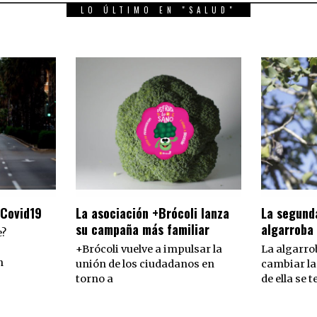
LO ÚLTIMO EN "SALUD"
 Covid19
La asociación +Brócoli lanza
La segunda
su campaña más familiar
algarroba
e?
+Brócoli vuelve a impulsar la
La algarro
n
unión de los ciudadanos en
cambiar la
torno a
de ella se t