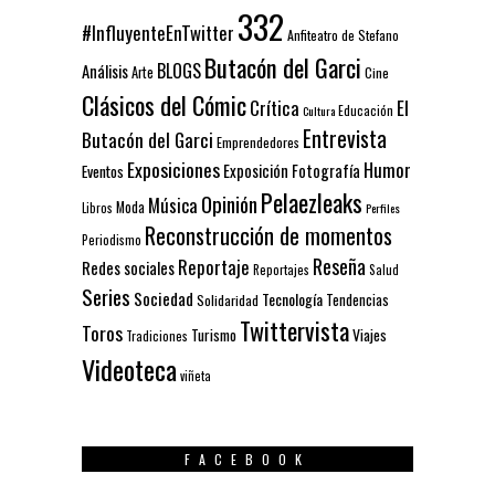
332
#InfluyenteEnTwitter
Anfiteatro de Stefano
Butacón del Garci
BLOGS
Análisis
Arte
Cine
Clásicos del Cómic
El
Crítica
Educación
Cultura
Entrevista
Butacón del Garci
Emprendedores
Exposiciones
Humor
Exposición
Fotografía
Eventos
Pelaezleaks
Opinión
Música
Moda
Libros
Perfiles
Reconstrucción de momentos
Periodismo
Reseña
Reportaje
Redes sociales
Reportajes
Salud
Series
Sociedad
Tecnología
Solidaridad
Tendencias
Twittervista
Toros
Turismo
Viajes
Tradiciones
Videoteca
viñeta
FACEBOOK