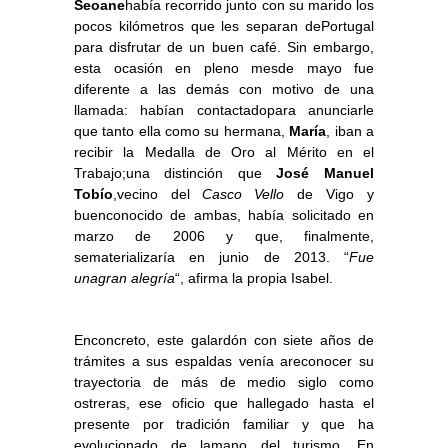
Seoane
había recorrido junto con su marido los
pocos kilómetros que les separan dePortugal
para disfrutar de un buen café. Sin embargo,
esta ocasión en pleno mesde mayo fue
diferente a las demás con motivo de una
llamada: habían contactadopara anunciarle
que tanto ella como su hermana,
María
, iban a
recibir la Medalla de Oro al Mérito en el
Trabajo;una distinción que
José Manuel
Tobío
,vecino del
Casco Vello
de Vigo y
buenconocido de ambas, había solicitado en
marzo de 2006 y que, finalmente,
sematerializaría en junio de 2013. “
Fue
unagran alegría
“, afirma la propia Isabel.
Enconcreto, este galardón con siete años de
trámites a sus espaldas venía areconocer su
trayectoria de más de medio siglo como
ostreras, ese oficio que hallegado hasta el
presente por tradición familiar y que ha
evolucionado de lamano del turismo. En