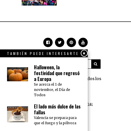
TAMBIÉN PUEDE INTERESARTE
Halloween, la
festividad que regresó
a Europa
360 Grados Press © 2018 Todos los
Se acerca el 1 de
derechos reservados.
noviembre, el Día de
Todos
NOSOTROS
PUBLICIDAD
TÉRMINOS DE USO Y AVISO LEGAL
El lado más dulce de las
POLÍTICA DE PRIVACIDAD
fallas
Valencia se prepara para
que el fuego y la pólvora