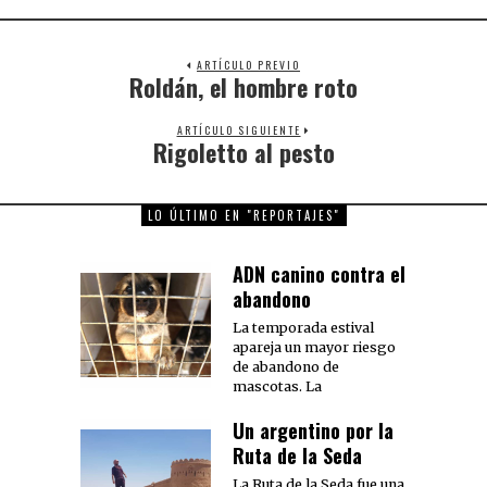
ARTÍCULO PREVIO
Roldán, el hombre roto
Previous
post:
ARTÍCULO SIGUIENTE
Rigoletto al pesto
Next
post:
LO ÚLTIMO EN "REPORTAJES"
ADN canino contra el
abandono
La temporada estival
apareja un mayor riesgo
de abandono de
mascotas. La
Un argentino por la
Ruta de la Seda
La Ruta de la Seda fue una