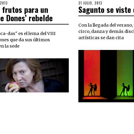
 2013
POSTED
31 JULIO, 2013
6
 frutos para un
Sagunto se viste 
ON
OCTUBRE,
2018
e Dones’ rebelde
Con la llegada del verano,
circo, danza y demás disc
ca-das" es el lema del VIII
artísticas se dan cita
nes que da sus últimos
en la sede