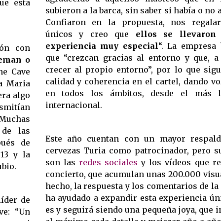
ue esta
subieron a la barca, sin saber si había o no 
Confiaron en la propuesta, nos regal
únicos y creo que
ellos se llevaron
experiencia muy especial
“. La empresa 
ión con
que “crezcan gracias al entorno y que, a
e
man o
crecer al propio entorno”, por lo que sig
he Cave
calidad y coherencia en el cartel, dando v
sa Maria
en todos los ámbitos, desde el más l
era algo
internacional.
smitían
 Muchas
 de las
Este año cuentan con un mayor respald
pués de
cervezas Turia como patrocinador, pero s
13 y la
son las
redes sociales
y los vídeos que re
ubio.
concierto, que acumulan unas 200.000 visu
hecho, la respuesta y los comentarios de la 
ha ayudado a expandir esta experiencia únic
líder de
es y seguirá siendo una pequeña joya, que i
ve: “Un