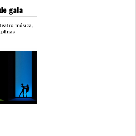
de gala
 teatro, música,
iplinas