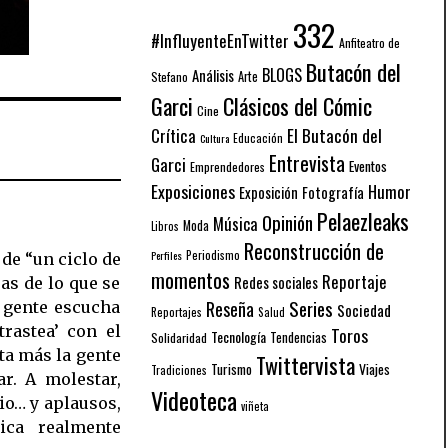
332
#InfluyenteEnTwitter
Anfiteatro de
Butacón del
BLOGS
Análisis
Arte
Stefano
Garci
Clásicos del Cómic
Cine
El Butacón del
Crítica
Educación
Cultura
Entrevista
Garci
Eventos
Emprendedores
Exposiciones
Humor
Exposición
Fotografía
Pelaezleaks
Opinión
Música
Moda
Libros
Reconstrucción de
Periodismo
Perfiles
 de “un ciclo de
momentos
Reportaje
Redes sociales
as de lo que se
Series
Reseña
a gente escucha
Sociedad
Reportajes
Salud
rastea’ con el
Toros
Tecnología
Solidaridad
Tendencias
ta más la gente
Twittervista
Turismo
Viajes
Tradiciones
ar. A molestar,
Videoteca
cio… y aplausos,
viñeta
ica realmente