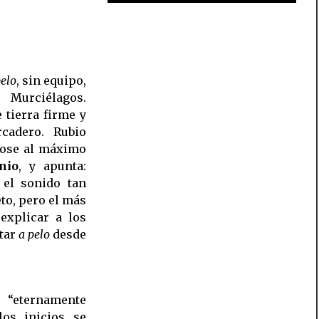
pelo
, sin equipo,
Murciélagos.
 tierra firme y
cadero. Rubio
ndose al máximo
nio
, y apunta:
 el sonido tan
eto, pero el más
explicar a los
ntar
a pelo
desde
 “eternamente
os inicios se