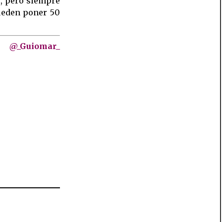
o, pero siempre
pueden poner 50
@_Guiomar_