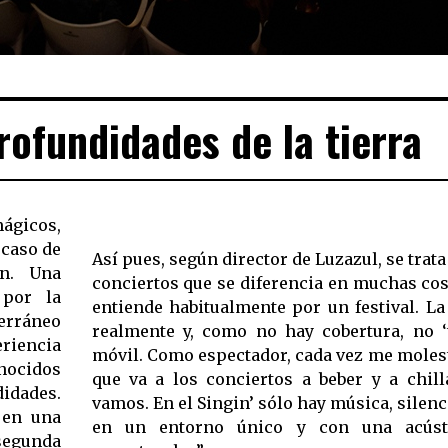
rofundidades de la tierra
mágicos,
 caso de
Así pues, según director de Luzazul, se trata
ón. Una
conciertos que se diferencia en muchas cos
 por la
entiende habitualmente por un festival. L
erráneo
realmente y, como no hay cobertura, no ‘t
riencia
móvil. Como espectador, cada vez me moles
nocidos
que va a los conciertos a beber y a chill
idades.
vamos. En el Singin’ sólo hay música, silen
 en una
en un entorno único y con una acúst
segunda