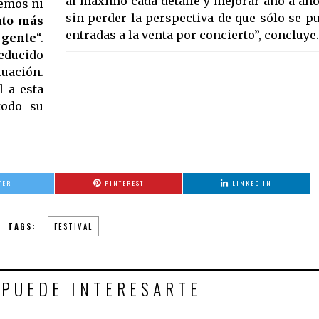
al máximo cada detalle y mejorar año a añ
demos ni
sin perder la perspectiva de que sólo se 
uto más
entradas a la venta por concierto”, concluye.
 gente
“.
reducido
tuación.
 a esta
todo su
TER
PINTEREST
LINKED IN
TAGS:
FESTIVAL
 PUEDE INTERESARTE