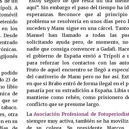
“Estoy seguro de que resta un día meno
s de un
aquí”. Sin embargo el paso del tiempo ha 
ípoli. A
esperanzas. Reconoce que al principio
tomóvil
problema se resolvería en unos días pero 
detenido
suceden y Manu sigue en una cárcel. Tanto
n en los
Manuel han llamado a todas las puer
s. Desde
solicitando ayuda pero, de momento, no
entrado
nadie que consiga convencer a Gadafi. Hac
rónicas.
el gobierno de España envió a Trípoli a 
 gijonés
para reforzar los contactos con las autor
Fruto de aquel encuentro se llegó a especul
 podido
del cautiverio de Manu pero no fue así. Ext
o 23 de
en que si Brabo entró de forma ilegal en el p
no libio
pasaría por su extradición a España. Libia 
ónica de
mantiene como rehén, como prisionero d
 que se
conflicto que se presume largo.
tabaco.
La
Asociación Profesional de Fotoperiodis
s, otra
siempre muy activa, también se ha moviliz
en en su
de su colega. Su presidente Marcos 
días de