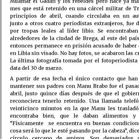
Muamar el Gadafi y los rebeldes pero hace ya má
mes que está retenido en una cárcel militar de Tr
principios de abril, cuando circulaba en un au
junto a otros cuatro periodistas extranjeros, fue 
por tropas leales al líder libio. Se encontraba
alrededores de la ciudad de Brega, al este del paí
entonces permanece en prisión acusado de haber 
en Libia sin visado. No hay fotos, se acabaron las c
La última fotografía tomada por el fotoperiodista
data del 30 de marzo.
A partir de esa fecha el único contacto que han
mantener sus padres con Manu Brabo fue el pasad
abril, justo quince días después de que el gobier
reconociera tenerlo retenido. Una llamada telef
veinticinco minutos en la que Manu les trasladó
encontraba bien, que le daban alimentos y 
“Físicamente se encuentra en buenas condicione
cosa será lo que le esté pasando por la cabeza”, dic
círculo cercano de amigos. Son demasiados 