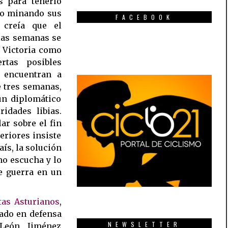
s para tenerlo
ido minando sus
FACEBOOK
 creía que el
las semanas se
 Victoria como
tas posibles
 encuentran a
e tres semanas,
un diplomático
idades libias.
ar sobre el fin
eriores insiste
aís, la solución
no escucha y lo
e guerra en un
tas Asturianos
,
ado en defensa
NEWSLETTER
León Jiménez