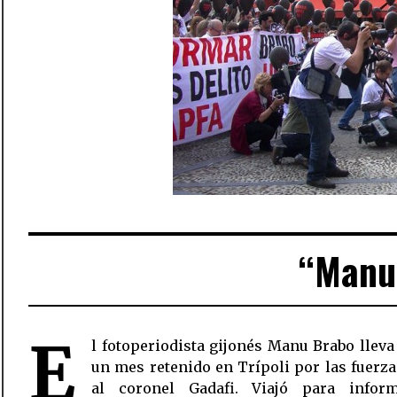
“Manu 
E
l fotoperiodista gijonés Manu Brabo llev
un mes retenido en Trípoli por las fuerza
al coronel Gadafi. Viajó para infor