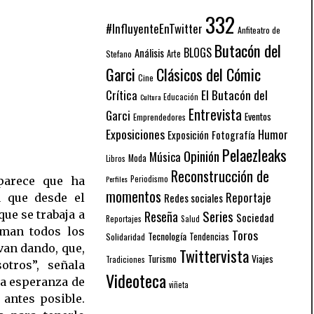
332
#InfluyenteEnTwitter
Anfiteatro de
Butacón del
BLOGS
Análisis
Arte
Stefano
Garci
Clásicos del Cómic
Cine
El Butacón del
Crítica
Educación
Cultura
Entrevista
Garci
Eventos
Emprendedores
Exposiciones
Humor
Exposición
Fotografía
Pelaezleaks
Opinión
Música
Moda
Libros
Reconstrucción de
Periodismo
Perfiles
 parece que ha
momentos
Reportaje
Redes sociales
a que desde el
Series
ue se trabaja a
Reseña
Sociedad
Reportajes
Salud
aman todos los
Toros
Tecnología
Solidaridad
Tendencias
van dando, que,
Twittervista
Turismo
Viajes
Tradiciones
otros”, señala
Videoteca
la esperanza de
viñeta
 antes posible.