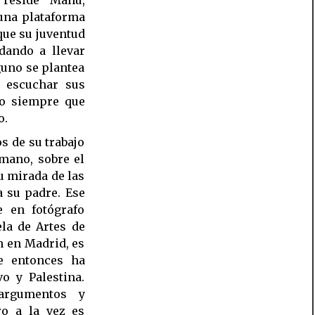
una plataforma
 que su juventud
udando a llevar
guno se plantea
, escuchar sus
mo siempre que
o.
s de su trabajo
mano, sobre el
su mirada de las
a su padre. Ese
e en fotógrafo
ela de Artes de
n en Madrid, es
e entonces ha
vo y Palestina.
argumentos y
ro a la vez es