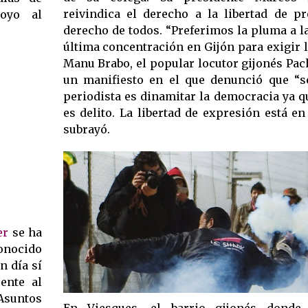
reivindica el derecho a la libertad de 
poyo al
derecho de todos. “Preferimos la pluma a la
última concentración en Gijón para exigir l
Manu Brabo, el popular locutor gijonés Pac
un manifiesto en el que denunció que “s
periodista es dinamitar la democracia ya 
es delito. La libertad de expresión está en 
subrayó.
er
se ha
onocido
n día sí
ente al
Asuntos
En Viesques, el barrio gijonés donde