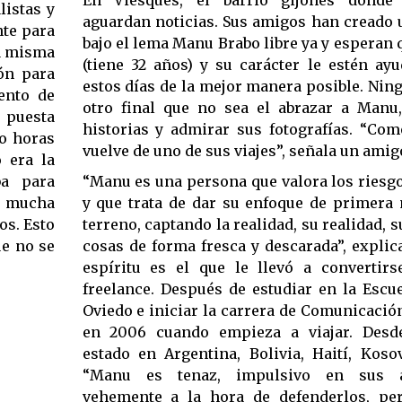
listas y
aguardan noticias. Sus amigos han creado 
nte para
bajo el lema Manu Brabo libre ya y esperan
la misma
(tiene 32 años) y su carácter le estén ay
ión para
estos días de la mejor manera posible. Nin
ento de
otro final que no sea el abrazar a Manu
u puesta
historias y admirar sus fotografías. “Co
mo horas
vuelve de uno de sus viajes”, señala un amig
o era la
“Manu es una persona que valora los riesgo
ba para
y que trata de dar su enfoque de primera 
e mucha
terreno, captando la realidad, su realidad, 
os. Esto
cosas de forma fresca y descarada”, explic
ue no se
espíritu es el que le llevó a convertirs
freelance. Después de estudiar en la Escu
Oviedo e iniciar la carrera de Comunicació
en 2006 cuando empieza a viajar. Desd
estado en Argentina, Bolivia, Haití, Koso
“Manu es tenaz, impulsivo en sus 
vehemente a la hora de defenderlos, pe