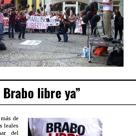
Brabo libre ya”
a más de
s leales
mar del