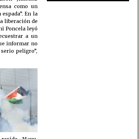
prensa como un
 espada”. En la
a liberación de
hi Poncela leyó
ecuestrar a un
que informar no
serio peligro”,
 reside Manu,