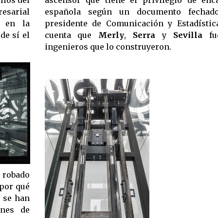
esarial
española según un documento fechado
r en la
presidente de Comunicación y Estadísti
de sí el
cuenta que
Merly
,
Serra
y
Sevilla
fue
ingenieros que lo construyeron.
 robado
 por qué
; se han
ones de