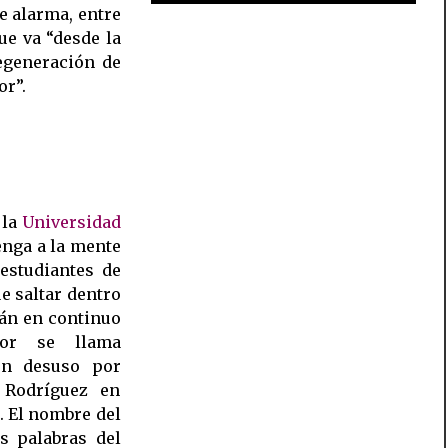
e alarma, entre
ue va “desde la
regeneración de
or”.
 la
Universidad
enga a la mente
 estudiantes de
e saltar dentro
tán en continuo
sor se llama
en desuso por
 Rodríguez en
. El nombre del
s palabras del