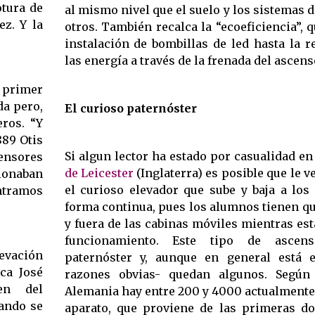
otura de
al mismo nivel que el suelo y los sistemas d
z. Y la
otros. También recalca la “ecoeficiencia”, q
instalación de bombillas de led hasta la 
las energía a través de la frenada del ascens
l primer
da pero,
El curioso paternóster
eros. “Y
889 Otis
Si algun lector ha estado por casualidad en
nsores
de Leicester
(Inglaterra) es posible que le v
onaban
el curioso elevador que sube y baja a los
ontramos
forma continua, pues los alumnos tienen qu
y fuera de las cabinas móviles mientras es
funcionamiento. Este tipo de ascen
levación
paternóster y, aunque en general está 
ca José
razones obvias- quedan algunos. Según
en del
Alemania hay entre 200 y 4000 actualmente
ando se
aparato, que proviene de las primeras do