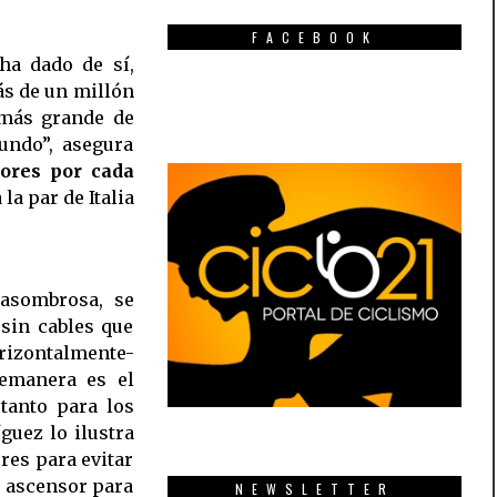
FACEBOOK
ha dado de sí,
ás de un millón
 más grande de
ndo”, asegura
dores por cada
la par de Italia
asombrosa, se
sin cables que
rizontalmente-
remanera es el
tanto para los
guez lo ilustra
ores para evitar
l ascensor para
NEWSLETTER