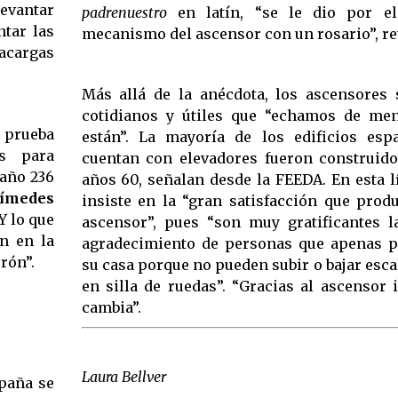
levantar
padrenuestro
en latín, “se le dio por el
ntar las
mecanismo del ascensor con un rosario”, re
acargas
Más allá de la anécdota, los ascensores
cotidianos y útiles que “echamos de me
a prueba
están”. La mayoría de los edificios es
s para
cuentan con elevadores fueron construido
 año 236
años 60, señalan desde la FEEDA. En esta 
ímedes
insiste en la “gran satisfacción que prod
Y lo que
ascensor”, pues “son muy gratificantes l
n en la
agradecimiento de personas que apenas p
rón”.
su casa porque no pueden subir o bajar esca
en silla de ruedas”. “Gracias al ascensor i
cambia”.
Laura Bellver
spaña se