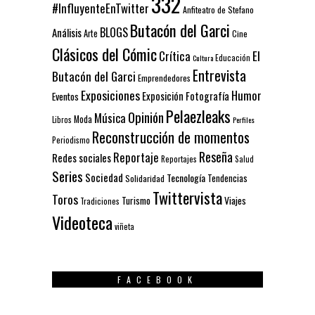
332
#InfluyenteEnTwitter
Anfiteatro de Stefano
Butacón del Garci
BLOGS
Análisis
Arte
Cine
Clásicos del Cómic
El
Crítica
Educación
Cultura
Entrevista
Butacón del Garci
Emprendedores
Exposiciones
Humor
Exposición
Fotografía
Eventos
Pelaezleaks
Opinión
Música
Moda
Libros
Perfiles
Reconstrucción de momentos
Periodismo
Reseña
Reportaje
Redes sociales
Reportajes
Salud
Series
Sociedad
Tecnología
Solidaridad
Tendencias
Twittervista
Toros
Turismo
Viajes
Tradiciones
Videoteca
viñeta
FACEBOOK