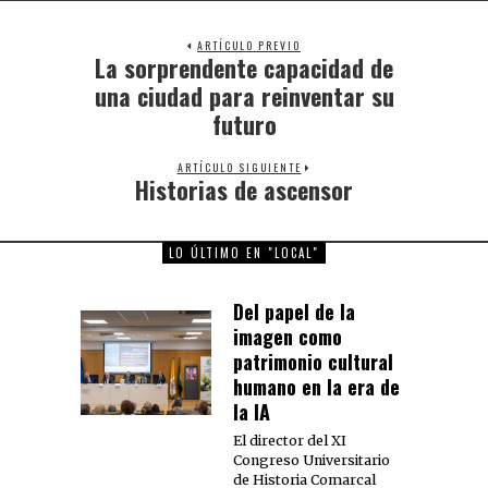
ARTÍCULO PREVIO
La sorprendente capacidad de
Previous
post:
una ciudad para reinventar su
futuro
ARTÍCULO SIGUIENTE
Historias de ascensor
Next
post:
LO ÚLTIMO EN "LOCAL"
Del papel de la
imagen como
patrimonio cultural
humano en la era de
la IA
El director del XI
Congreso Universitario
de Historia Comarcal