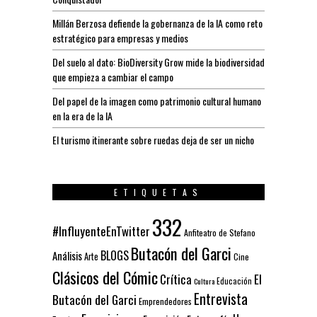
Millán Berzosa defiende la gobernanza de la IA como reto
estratégico para empresas y medios
Del suelo al dato: BioDiversity Grow mide la biodiversidad
que empieza a cambiar el campo
Del papel de la imagen como patrimonio cultural humano
en la era de la IA
El turismo itinerante sobre ruedas deja de ser un nicho
ETIQUETAS
332
#InfluyenteEnTwitter
Anfiteatro de Stefano
Butacón del Garci
BLOGS
Análisis
Arte
Cine
Clásicos del Cómic
El
Crítica
Educación
Cultura
Entrevista
Butacón del Garci
Emprendedores