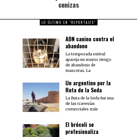
post:
cenizas
LO ÚLTIMO EN "REPORTAJES"
ADN canino contra el
abandono
La temporada estival
apareja un mayor riesgo
de abandono de
mascotas. La
Un argentino por la
Ruta de la Seda
La Ruta de la Seda fue una
de las travesías
comerciales más
El brócoli se
profesionaliza