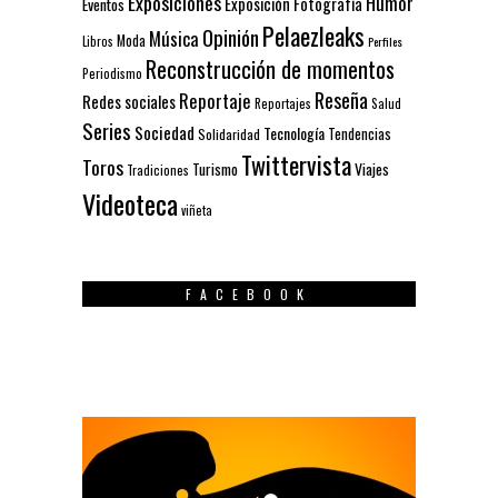
Exposiciones
Humor
Exposición
Fotografía
Eventos
Pelaezleaks
Opinión
Música
Moda
Libros
Perfiles
Reconstrucción de momentos
Periodismo
Reseña
Reportaje
Redes sociales
Reportajes
Salud
Series
Sociedad
Tecnología
Solidaridad
Tendencias
Twittervista
Toros
Turismo
Viajes
Tradiciones
Videoteca
viñeta
FACEBOOK