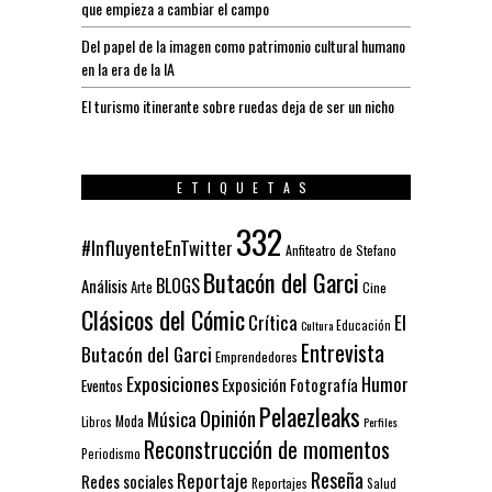
que empieza a cambiar el campo
Del papel de la imagen como patrimonio cultural humano
en la era de la IA
El turismo itinerante sobre ruedas deja de ser un nicho
ETIQUETAS
332
#InfluyenteEnTwitter
Anfiteatro de Stefano
Butacón del Garci
BLOGS
Análisis
Arte
Cine
Clásicos del Cómic
El
Crítica
Educación
Cultura
Entrevista
Butacón del Garci
Emprendedores
Exposiciones
Humor
Exposición
Fotografía
Eventos
Pelaezleaks
Opinión
Música
Moda
Libros
Perfiles
Reconstrucción de momentos
Periodismo
Reseña
Reportaje
Redes sociales
Reportajes
Salud