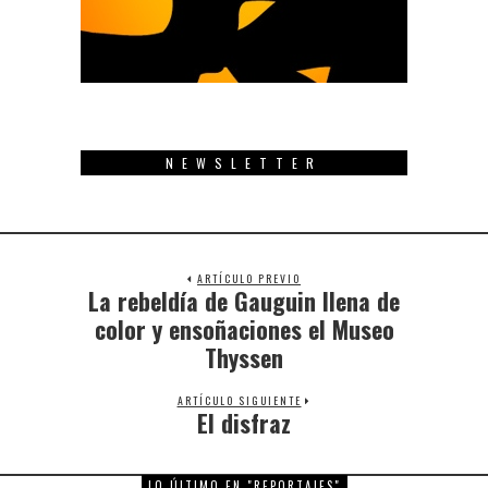
NEWSLETTER
ARTÍCULO PREVIO
La rebeldía de Gauguin llena de
Previous
post:
color y ensoñaciones el Museo
Thyssen
ARTÍCULO SIGUIENTE
El disfraz
Next
post:
LO ÚLTIMO EN "REPORTAJES"