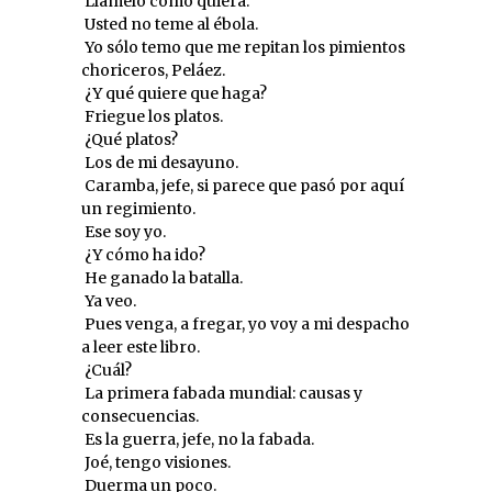
 Llámelo como quiera.
 Usted no teme al ébola.
 Yo sólo temo que me repitan los pimientos
choriceros, Peláez.
 ¿Y qué quiere que haga?
 Friegue los platos.
 ¿Qué platos?
 Los de mi desayuno.
 Caramba, jefe, si parece que pasó por aquí
un regimiento.
 Ese soy yo.
 ¿Y cómo ha ido?
 He ganado la batalla.
 Ya veo.
 Pues venga, a fregar, yo voy a mi despacho
a leer este libro.
 ¿Cuál?
 La primera fabada mundial: causas y
consecuencias.
 Es la guerra, jefe, no la fabada.
 Joé, tengo visiones.
 Duerma un poco.