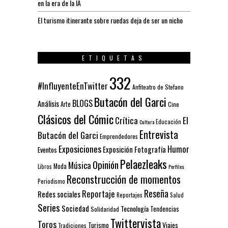
en la era de la IA
El turismo itinerante sobre ruedas deja de ser un nicho
ETIQUETAS
332
#InfluyenteEnTwitter
Anfiteatro de Stefano
Butacón del Garci
BLOGS
Análisis
Arte
Cine
Clásicos del Cómic
El
Crítica
Educación
Cultura
Entrevista
Butacón del Garci
Emprendedores
Exposiciones
Humor
Exposición
Fotografía
Eventos
Pelaezleaks
Opinión
Música
Moda
Libros
Perfiles
Reconstrucción de momentos
Periodismo
Reseña
Reportaje
Redes sociales
Reportajes
Salud
Series
Sociedad
Tecnología
Solidaridad
Tendencias
Twittervista
Toros
Turismo
Viajes
Tradiciones