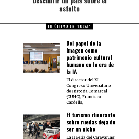
Descubrir un país sobre el
post:
asfalto
LO ÚLTIMO EN "LOCAL"
Del papel de la
imagen como
patrimonio cultural
humano en la era de
la IA
El director del XI
Congreso Universitario
de Historia Comarcal
(CUHC), Francisco
Cardells,
El turismo itinerante
sobre ruedas deja de
ser un nicho
La II Feria del Caravaning