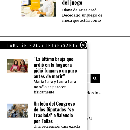
del juego
Diana de Arias creó
Decedario, un juego de
mesa que actúa como
TAMBIÉN PUEDE INTERESARTE
“La última bruja que
ardió en la hoguera
pidió fumarse un puro
antes de morir”
María Lara y Laura Lara
no sólo se parecen
físicamente
360 Grados Press © 2018 Todos los
derechos reservados.
Un león del Congreso
de los Diputados “se
NOSOTROS
PUBLICIDAD
traslada” a Valencia
TÉRMINOS DE USO Y AVISO LEGAL
por Fallas
POLÍTICA DE PRIVACIDAD
Una recreación casi exacta