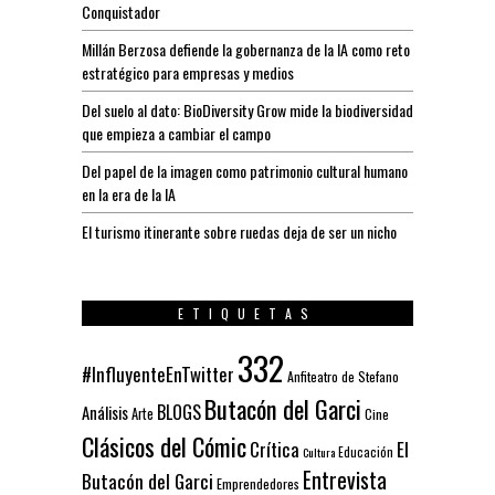
Conquistador
Millán Berzosa defiende la gobernanza de la IA como reto
estratégico para empresas y medios
Del suelo al dato: BioDiversity Grow mide la biodiversidad
que empieza a cambiar el campo
Del papel de la imagen como patrimonio cultural humano
en la era de la IA
El turismo itinerante sobre ruedas deja de ser un nicho
ETIQUETAS
332
#InfluyenteEnTwitter
Anfiteatro de Stefano
Butacón del Garci
BLOGS
Análisis
Arte
Cine
Clásicos del Cómic
El
Crítica
Educación
Cultura
Entrevista
Butacón del Garci
Emprendedores