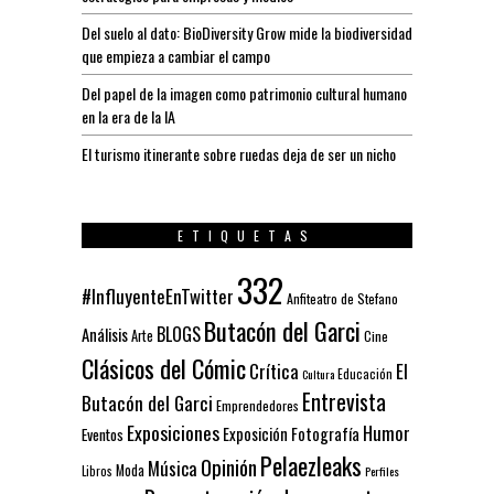
Del suelo al dato: BioDiversity Grow mide la biodiversidad
que empieza a cambiar el campo
Del papel de la imagen como patrimonio cultural humano
en la era de la IA
El turismo itinerante sobre ruedas deja de ser un nicho
ETIQUETAS
332
#InfluyenteEnTwitter
Anfiteatro de Stefano
Butacón del Garci
BLOGS
Análisis
Arte
Cine
Clásicos del Cómic
El
Crítica
Educación
Cultura
Entrevista
Butacón del Garci
Emprendedores
Exposiciones
Humor
Exposición
Fotografía
Eventos
Pelaezleaks
Opinión
Música
Moda
Libros
Perfiles