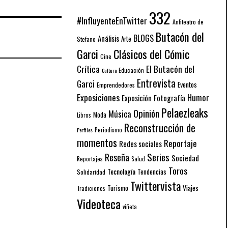
332
#InfluyenteEnTwitter
Anfiteatro de
Butacón del
BLOGS
Análisis
Arte
Stefano
Garci
Clásicos del Cómic
Cine
El Butacón del
Crítica
Educación
Cultura
Entrevista
Garci
Eventos
Emprendedores
Exposiciones
Humor
Exposición
Fotografía
Pelaezleaks
Opinión
Música
Moda
Libros
Reconstrucción de
Periodismo
Perfiles
momentos
Reportaje
Redes sociales
Series
Reseña
Sociedad
Reportajes
Salud
Toros
Tecnología
Solidaridad
Tendencias
Twittervista
Turismo
Viajes
Tradiciones
Videoteca
viñeta