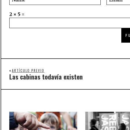
2 × 5 =
ARTÍCULO PREVIO
Las cabinas todavía existen
Previous
post: