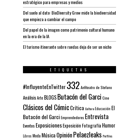
estratégico para empresas y medios
Del suelo al dato: BioDiversity Grow mide la biodiversidad
que empieza a cambiar el campo
Del papel de la imagen como patrimonio cultural humano
en la era de la IA
El turismo itinerante sobre ruedas deja de ser un nicho
ETIQUETAS
332
#InfluyenteEnTwitter
Anfiteatro de Stefano
Butacón del Garci
BLOGS
Análisis
Arte
Cine
Clásicos del Cómic
El
Crítica
Educación
Cultura
Entrevista
Butacón del Garci
Emprendedores
Exposiciones
Humor
Exposición
Fotografía
Eventos
Pelaezleaks
Opinión
Música
Moda
Libros
Perfiles