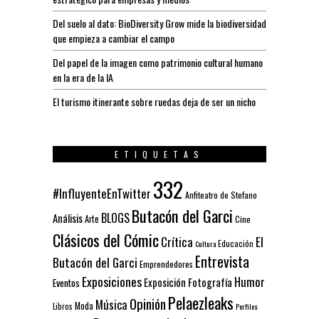
Del suelo al dato: BioDiversity Grow mide la biodiversidad
que empieza a cambiar el campo
Del papel de la imagen como patrimonio cultural humano
en la era de la IA
El turismo itinerante sobre ruedas deja de ser un nicho
ETIQUETAS
332
#InfluyenteEnTwitter
Anfiteatro de Stefano
Butacón del Garci
BLOGS
Análisis
Arte
Cine
Clásicos del Cómic
El
Crítica
Educación
Cultura
Entrevista
Butacón del Garci
Emprendedores
Exposiciones
Humor
Exposición
Fotografía
Eventos
Pelaezleaks
Opinión
Música
Moda
Libros
Perfiles