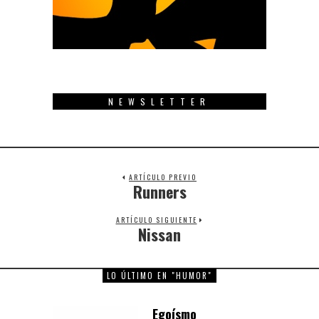
NEWSLETTER
ARTÍCULO PREVIO
Runners
Previous
post:
ARTÍCULO SIGUIENTE
Nissan
Next
post:
LO ÚLTIMO EN "HUMOR"
Egoísmo