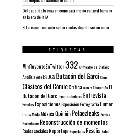
que empieza a cambiar el campo
Del papel de la imagen como patrimonio cultural humano
en la era de la IA
El turismo itinerante sobre ruedas deja de ser un nicho
ETIQUETAS
332
#InfluyenteEnTwitter
Anfiteatro de Stefano
Butacón del Garci
BLOGS
Análisis
Arte
Cine
Clásicos del Cómic
El
Crítica
Educación
Cultura
Entrevista
Butacón del Garci
Emprendedores
Exposiciones
Humor
Exposición
Fotografía
Eventos
Pelaezleaks
Opinión
Música
Moda
Libros
Perfiles
Reconstrucción de momentos
Periodismo
Reseña
Reportaje
Redes sociales
Reportajes
Salud