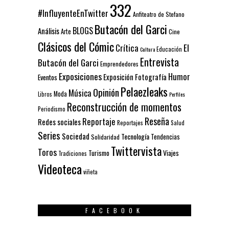
332
#InfluyenteEnTwitter
Anfiteatro de Stefano
Butacón del Garci
BLOGS
Análisis
Arte
Cine
Clásicos del Cómic
El
Crítica
Educación
Cultura
Entrevista
Butacón del Garci
Emprendedores
Exposiciones
Humor
Exposición
Fotografía
Eventos
Pelaezleaks
Opinión
Música
Moda
Libros
Perfiles
Reconstrucción de momentos
Periodismo
Reseña
Reportaje
Redes sociales
Reportajes
Salud
Series
Sociedad
Tecnología
Solidaridad
Tendencias
Twittervista
Toros
Turismo
Viajes
Tradiciones
Videoteca
viñeta
FACEBOOK