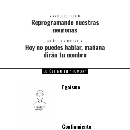
ARTÍCULO PREVIO
Reprogramando nuestras
Previous
post:
neuronas
ARTÍCULO SIGUIENTE
Hoy no puedes hablar, mañana
Next
post:
dirán tu nombre
LO ÚLTIMO EN "HUMOR"
Egoísmo
Confiamiento