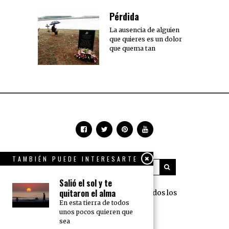
Pérdida
La ausencia de alguien
que quieres es un dolor
que quema tan
TAMBIÉN PUEDE INTERESARTE
Salió el sol y te
quitaron el alma
360 Grados Press © 2018 Todos los
En esta tierra de todos
derechos reservados.
unos pocos quieren que
sea
NOSOTROS
PUBLICIDAD