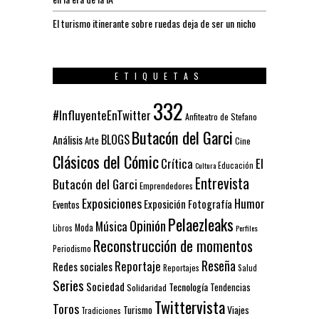
El turismo itinerante sobre ruedas deja de ser un nicho
ETIQUETAS
332
#InfluyenteEnTwitter
Anfiteatro de Stefano
Butacón del Garci
BLOGS
Análisis
Arte
Cine
Clásicos del Cómic
El
Crítica
Educación
Cultura
Entrevista
Butacón del Garci
Emprendedores
Exposiciones
Humor
Exposición
Fotografía
Eventos
Pelaezleaks
Opinión
Música
Moda
Libros
Perfiles
Reconstrucción de momentos
Periodismo
Reseña
Reportaje
Redes sociales
Reportajes
Salud
Series
Sociedad
Tecnología
Solidaridad
Tendencias
Twittervista
Toros
Turismo
Viajes
Tradiciones