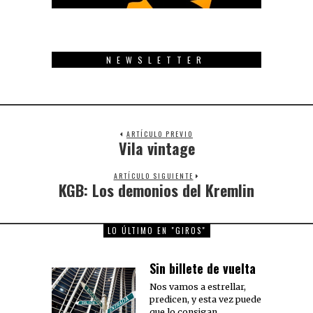
NEWSLETTER
ARTÍCULO PREVIO
Vila vintage
Previous
post:
ARTÍCULO SIGUIENTE
KGB: Los demonios del Kremlin
Next
post:
LO ÚLTIMO EN "GIROS"
Sin billete de vuelta
Nos vamos a estrellar,
predicen, y esta vez puede
que lo consigan.