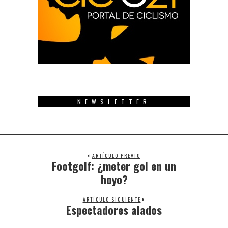
NEWSLETTER
ARTÍCULO PREVIO
Footgolf: ¿meter gol en un
Previous
post:
hoyo?
ARTÍCULO SIGUIENTE
Espectadores alados
Next
post: