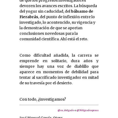
de que los progresos investigadores
devoren los avances escritos. La búsqueda
del yogur sin caducidad, del
bálsamo de
Fierabrás
, del punto de inflexión entre lo
investigado, lo acontencido, su vigencia y
la demostración de que se aportan
conclusiones novedosas para la
comunidad científica. Ahí está el reto.
Como dificultad añadida, la carrera se
emprende en solitario, dura años y
siempre hay una voz de diablillo que
aparece en momentos de debilidad para
tentar al sacrificado investigador en mitad
de su travesía por el desierto.
Con todo, ¿investigamos?
@os_delgado
o
@360gradospress
José Manuel García-Otero