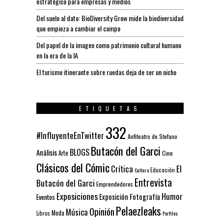
estratégico para empresas y medios
Del suelo al dato: BioDiversity Grow mide la biodiversidad
que empieza a cambiar el campo
Del papel de la imagen como patrimonio cultural humano
en la era de la IA
El turismo itinerante sobre ruedas deja de ser un nicho
ETIQUETAS
332
#InfluyenteEnTwitter
Anfiteatro de Stefano
Butacón del Garci
BLOGS
Análisis
Arte
Cine
Clásicos del Cómic
El
Crítica
Educación
Cultura
Entrevista
Butacón del Garci
Emprendedores
Exposiciones
Humor
Exposición
Fotografía
Eventos
Pelaezleaks
Opinión
Música
Moda
Libros
Perfiles