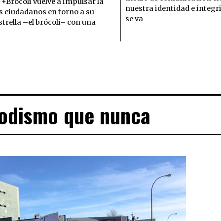
+Brócoli vuelve a impulsar la
nuestra identidad e integ
s ciudadanos en torno a su
se va
trella –el brócoli– con una
iodismo que nunca