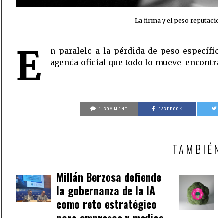
La firma y el peso reputac
E
n paralelo a la pérdida de peso específi
circunstancia del adelgazamiento del pres
agenda oficial que todo lo mueve, encont
1 COMMENT
FACEBOOK
TAMBIÉ
Millán Berzosa defiende
la gobernanza de la IA
como reto estratégico
para empresas y medios