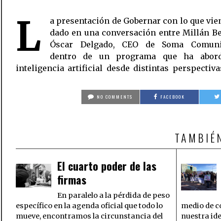
L
a presentación de Gobernar con lo que vie
ellas la neurociencia, la ciberseguridad, la trans
dado en una conversación entre Millán B
digital, la estrategia en redes sociales, los medios
Óscar Delgado, CEO de Soma Comunic
y el papel de las asociaciones profesion
dentro de un programa que ha abord
inteligencia artificial desde distintas perspectiva
NO COMMENTS
FACEBOOK
TAMBIÉ
El cuarto poder de las
firmas
En paralelo a la pérdida de peso
específico en la agenda oficial que todo lo
medio de c
mueve, encontramos la circunstancia del
nuestra id