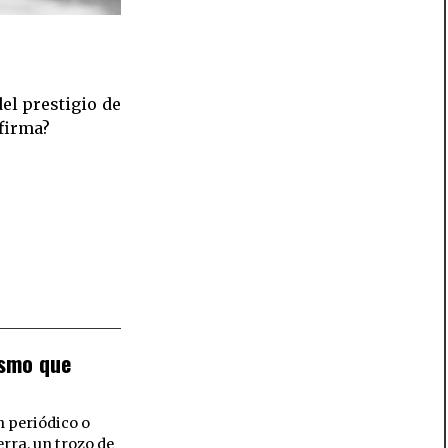
 firma?
ismo que
n periódico o
rra, un trozo de