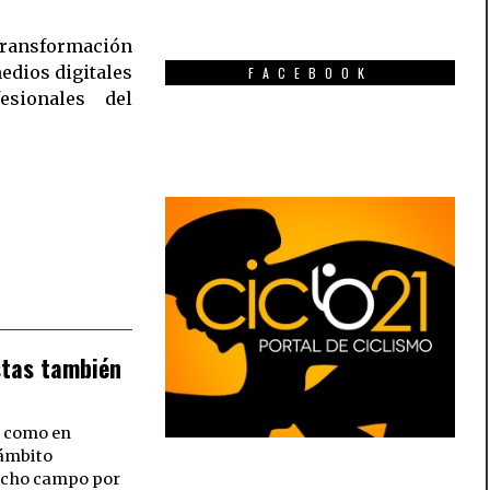
FACEBOOK
stas también
, como en
 ámbito
mucho campo por