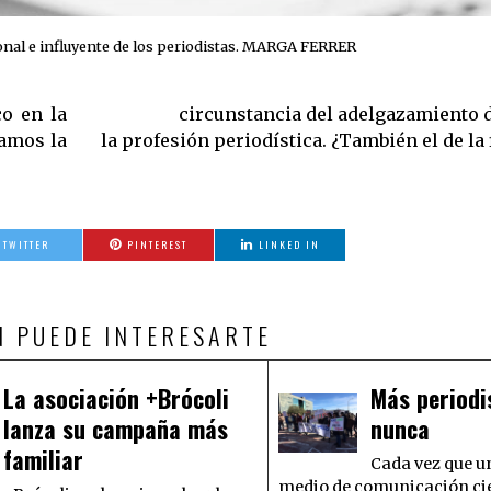
ional e influyente de los periodistas. MARGA FERRER
co en la
tigio de
ramos la
la profesión periodística. ¿También el de la
TWITTER
PINTEREST
LINKED IN
N PUEDE INTERESARTE
La asociación +Brócoli
Más period
lanza su campaña más
nunca
familiar
Cada vez que u
medio de comunicación cie