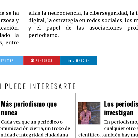
ne se ha
formación
erzosa y
 digitales
ación,
ales del
ado la
periodismo.
s, entre
TWITTER
PINTEREST
LINKED IN
N PUEDE INTERESARTE
Más periodismo que
Los periodi
nunca
investigan
Cada vez que un periódico o
En periodismo
omunicación cierra, un trozo de
cualquier otro
entidad e integridad ciudadana
científico, también hay 