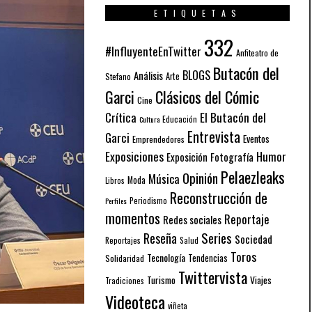
ETIQUETAS
332
#InfluyenteEnTwitter
Anfiteatro de
Butacón del
BLOGS
Análisis
Arte
Stefano
Garci
Clásicos del Cómic
Cine
El Butacón del
Crítica
Educación
Cultura
Entrevista
Garci
Eventos
Emprendedores
Exposiciones
Humor
Exposición
Fotografía
Pelaezleaks
Opinión
Música
Moda
Libros
Reconstrucción de
Periodismo
Perfiles
momentos
Reportaje
Redes sociales
Series
Reseña
Sociedad
Reportajes
Salud
Toros
Tecnología
Solidaridad
Tendencias
Twittervista
Turismo
Viajes
Tradiciones
Videoteca
viñeta