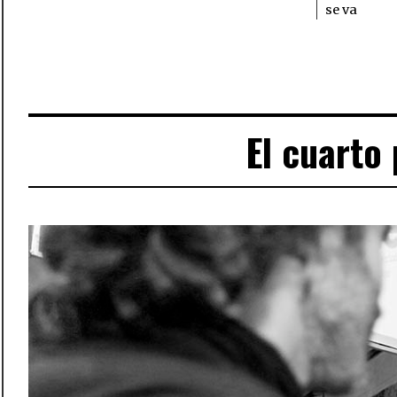
se va
El cuarto 