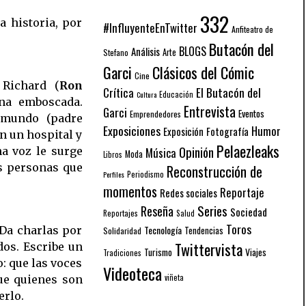
332
 historia, por
#InfluyenteEnTwitter
Anfiteatro de
Butacón del
BLOGS
Análisis
Arte
Stefano
Garci
Clásicos del Cómic
Cine
 Richard (
Ron
El Butacón del
Crítica
Educación
Cultura
na emboscada.
Entrevista
Garci
Eventos
Emprendedores
 mundo (padre
Exposiciones
Humor
Exposición
Fotografía
n un hospital y
Pelaezleaks
Opinión
a voz le surge
Música
Moda
Libros
as personas que
Reconstrucción de
Periodismo
Perfiles
momentos
Reportaje
Redes sociales
Series
Reseña
Sociedad
Reportajes
Salud
Toros
Tecnología
Da charlas por
Solidaridad
Tendencias
Twittervista
dos. Escribe un
Turismo
Viajes
Tradiciones
o: que las voces
Videoteca
viñeta
ue quienes son
erlo.