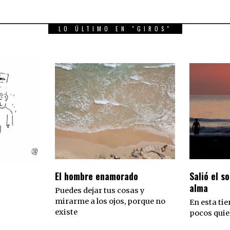
LO ÚLTIMO EN "GIROS"
El hombre enamorado
Salió el so
alma
Puedes dejar tus cosas y
mirarme a los ojos, porque no
En esta tie
existe
pocos quie