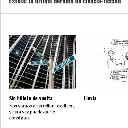
Estela: la última heroína de ciencia-ficción
Previous
post:
Sin billete de vuelta
Lluvia
Nos vamos a estrellar, predicen,
y esta vez puede que lo
consigan.