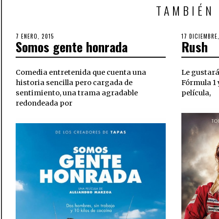
TAMBIÉN
POSTED
7 ENERO, 2015
6
POSTED
17 DICIEMBRE
Somos gente honrada
Rush
ON
OCTUBRE,
ON
2018
Comedia entretenida que cuenta una
Le gustará 
historia sencilla pero cargada de
Fórmula 1 
sentimiento, una trama agradable
película,
redondeada por