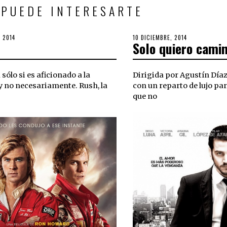
 PUEDE INTERESARTE
, 2014
6
POSTED
10 DICIEMBRE, 2014
6
Solo quiero cami
OCTUBRE,
ON
OCTUBRE,
2018
2018
sólo si es aficionado a la
Dirigida por Agustín Díaz
y no necesariamente. Rush, la
con un reparto de lujo pa
que no