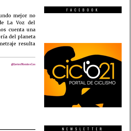
FACEBOOK
mundo mejor no
de La Voz del
nos cuenta una
ría del planeta
etraje resulta
@JavierMontesCas
NEWSLETTER