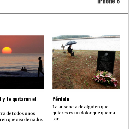
iPhone 6
Nex
post
l y te quitaron el
Pérdida
La ausencia de alguien que
quieres es un dolor que quema
rra de todos unos
tan
ren que sea de nadie.