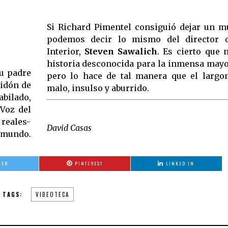
Si Richard Pimentel consiguió dejar un 
podemos decir lo mismo del director 
Interior,
Steven Sawalich
. Es cierto que 
historia desconocida para la inmensa mayo
Su padre
pero lo hace de tal manera que el largom
bidón de
malo, insulso y aburrido.
bilado,
 Voz del
reales-
David Casas
l mundo.
TER
PINTEREST
LINKED IN
TAGS:
VIDEOTECA