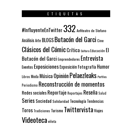
ETIQUETAS
332
#InfluyenteEnTwitter
Anfiteatro de Stefano
Butacón del Garci
BLOGS
Análisis
Arte
Cine
Clásicos del Cómic
El
Crítica
Educación
Cultura
Entrevista
Butacón del Garci
Emprendedores
Exposiciones
Humor
Exposición
Fotografía
Eventos
Pelaezleaks
Opinión
Música
Moda
Libros
Perfiles
Reconstrucción de momentos
Periodismo
Reseña
Reportaje
Redes sociales
Reportajes
Salud
Series
Sociedad
Tecnología
Solidaridad
Tendencias
Twittervista
Toros
Turismo
Viajes
Tradiciones
Videoteca
viñeta