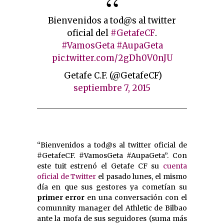
Bienvenidos a tod@s al twitter
oficial del
#GetafeCF
.
#VamosGeta
#AupaGeta
pic.twitter.com/2gDh0V0nJU
 Getafe C.F. (@GetafeCF)
septiembre 7, 2015
“Bienvenidos a tod@s al twitter oficial de
#GetafeCF. #VamosGeta #AupaGeta”. Con
este tuit estrenó el Getafe CF su
cuenta
oficial de Twitter
el pasado lunes, el mismo
día en que sus gestores ya cometían su
primer error
en una conversación con el
comunnity manager del Athletic de Bilbao
ante la mofa de sus seguidores (suma más