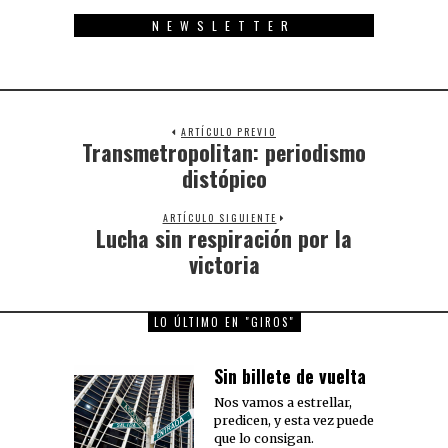
NEWSLETTER
ARTÍCULO PREVIO
Transmetropolitan: periodismo
Previous
post:
distópico
ARTÍCULO SIGUIENTE
Lucha sin respiración por la
Next
post:
victoria
LO ÚLTIMO EN "GIROS"
Sin billete de vuelta
Nos vamos a estrellar,
predicen, y esta vez puede
que lo consigan.