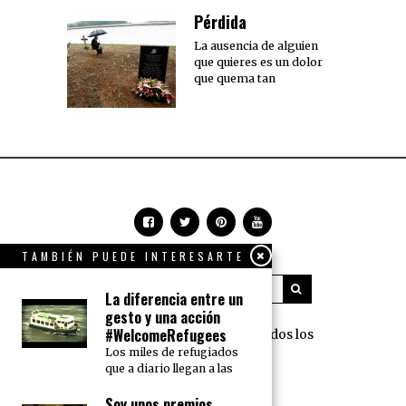
Pérdida
La ausencia de alguien
que quieres es un dolor
que quema tan
TAMBIÉN PUEDE INTERESARTE
La diferencia entre un
gesto y una acción
#WelcomeRefugees
360 Grados Press © 2018 Todos los
Los miles de refugiados
derechos reservados.
que a diario llegan a las
NOSOTROS
PUBLICIDAD
Soy unos premios,