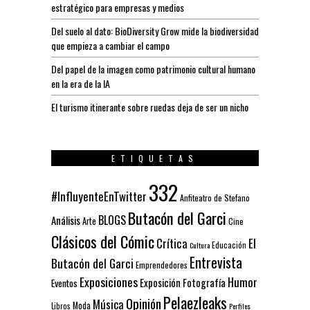
estratégico para empresas y medios
Del suelo al dato: BioDiversity Grow mide la biodiversidad
que empieza a cambiar el campo
Del papel de la imagen como patrimonio cultural humano
en la era de la IA
El turismo itinerante sobre ruedas deja de ser un nicho
ETIQUETAS
332
#InfluyenteEnTwitter
Anfiteatro de Stefano
Butacón del Garci
BLOGS
Análisis
Arte
Cine
Clásicos del Cómic
El
Crítica
Educación
Cultura
Entrevista
Butacón del Garci
Emprendedores
Exposiciones
Humor
Exposición
Fotografía
Eventos
Pelaezleaks
Opinión
Música
Moda
Libros
Perfiles