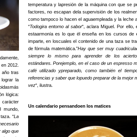
temperatura y lapresión de la máquina con que se pr
factores, no escapan dela supervisión de los realmen
como tampoco lo hacen el aguaempleada y la leche a
“
Todogira entorno al sabor
“, aclara Miguel. Por ello,
estaarmonía es lo que él enseña en los cursos de 
imparte, en loscuales el contenido de una taza se tr
de fórmula matemática.”
Hay que ser muy cuadricula
siempre lo mismo para aprender de los aciert
adamente,
estándares. Porejemplo, en el caso de un espresso 
 en 2012.
café utilizado ypreparado, como también el tiempo
 año tras
referencias y saber que lopuedo preparar de la mejor 
lograr la
vez
“, ilustra.
ebidasmás
n lógica:
carácter
Un calendario pensandoen los matices
el mundo,
taza. “
La
 necesario
r algo que