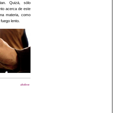
tan. Quizá, sólo
nto acerca de este
una materia, como
fuego lento.
aBellver