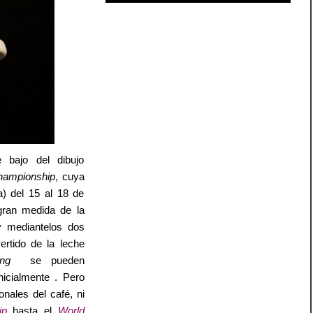
 bajo del dibujo
hampionship
, cuya
a) del 15 al 18 de
gran medida de la
y mediantelos dos
vertido de la leche
ing
 se pueden
icialmente . Pero
onales del café, ni
ip
hasta el
World