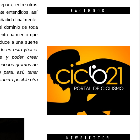
epara, entre otros
FACEBOOK
te entendidos, así
ñadida finalmente.
 el dominio de toda
entrenamiento que
aduce a una suerte
do en esto yhacer
os y poder crear
mido los gramos de
 para, así, tener
manera posible otra
NEWSLETTER