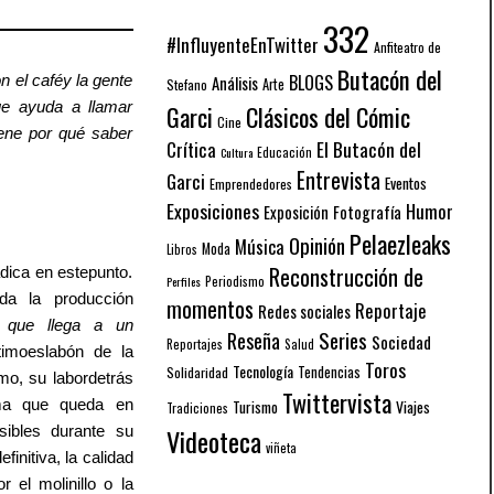
332
#InfluyenteEnTwitter
Anfiteatro de
Butacón del
BLOGS
Análisis
 el caféy la gente
Arte
Stefano
ue ayuda a llamar
Garci
Clásicos del Cómic
Cine
iene por qué saber
El Butacón del
Crítica
Educación
Cultura
Entrevista
Garci
Eventos
Emprendedores
Exposiciones
Humor
Exposición
Fotografía
Pelaezleaks
Opinión
Música
Moda
Libros
Reconstrucción de
adica en estepunto.
Periodismo
Perfiles
oda la producción
momentos
Reportaje
Redes sociales
 que llega a un
Series
Reseña
Sociedad
Reportajes
Salud
ltimoeslabón de la
Toros
Tecnología
Solidaridad
Tendencias
mo, su labordetrás
Twittervista
ma que queda en
Turismo
Viajes
Tradiciones
Videoteca
sibles durante su
viñeta
initiva, la calidad
 el molinillo o la