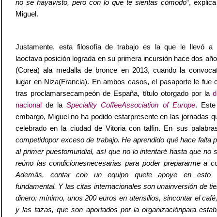
no se hayavisto, pero con lo que te sientas cómodo
“, explica
Miguel.
Justamente, esta filosofía de trabajo es la que le llevó a
laoctava posición lograda en su primera incursión hace dos añ
(Corea) ala medalla de bronce en 2013, cuando la convocat
lugar en Niza(Francia). En ambos casos, el pasaporte le fue
tras proclamarsecampeón de España, título otorgado por la
d
nacional
de la
Speciality CoffeeAssociation of Europe
. Este
embargo, Miguel no ha podido estarpresente en las jornadas q
celebrado en la ciudad de Vitoria con talfin. En sus palabras
competidopor exceso de trabajo. He aprendido qué hace falta p
al primer puestomundial, así que no lo intentaré hasta que no 
reúno las condicionesnecesarias para poder prepararme a co
Además, contar con un equipo quete apoye en esto 
fundamental. Y las citas internacionales son unainversión de t
dinero: mínimo, unos 200 euros en utensilios, sincontar el café,
y las tazas, que son aportados por la organizaciónpara estab