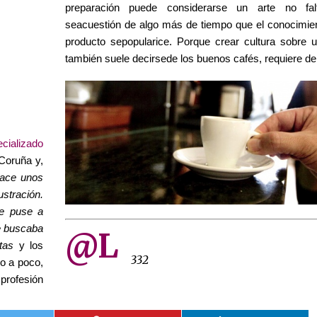
preparación puede considerarse un arte no fal
seacuestión de algo más de tiempo que el conocimie
producto sepopularice. Porque crear cultura sobre 
también suele decirsede los buenos cafés, requiere de 
ecializado
Coruña y,
hace unos
stración.
e puse a
e buscaba
@L
tas
y los
332
co a poco,
profesión