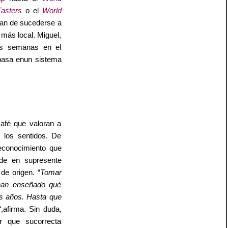
asters
o el
World
ejan de sucederse a
 más local. Miguel,
res semanas en el
 basa enun sistema
afé que valoran a
 los sentidos. De
econocimiento que
nde en supresente
de origen. “
Tomar
 han enseñado qué
os años. Hasta que
“,afirma. Sin duda,
r que sucorrecta