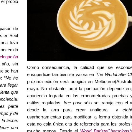
 el propio
 pasar de
os en Seúl
oria tuvo
 concedido
elegación
 año, sin
Como consecuencia, la calidad que se esconde
ue se han
ensuperficie también se valora en
The WorldLatte C
: “
No he
próxima edición será acogida en Melbourne(Australi
ara llegar
mayo. No obstante, aquí la puntuación depende en
sienta que
apariencia lograda en las cronometradas pruebas 
nciencia.
estilos regulados:
free pour
 sólo se trabaja con el 
es parte
desde la jarra para crear unafigura  y
etch
iempo y de
usarherramientas para modificar la forma obtenida in
 la leche,
esta no esla única cita de referencia para los profesi
lecer una
mucho menos.
Desde el
World BaristaChampionsh