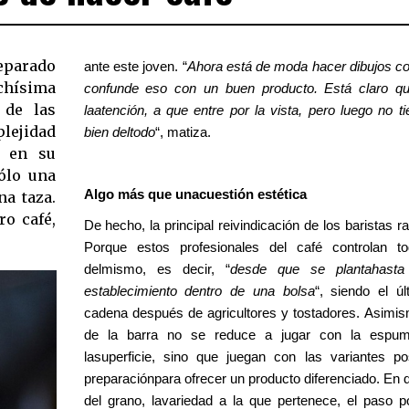
eparado
ante este joven. “
Ahora está de moda hacer dibujos con
uchísima
confunde eso con un buen producto. Está claro q
 de las
laatención, a que entre por la vista, pero luego no t
lejidad
bien deltodo
“, matiza.
o en su
ólo una
Algo más que unacuestión estética
na taza.
ro café,
De hecho, la principal reivindicación de los baristas r
Porque estos profesionales del café controlan t
delmismo, es decir, “
desde que se plantahasta
establecimiento dentro de una bolsa
“, siendo el ú
cadena después de agricultores y tostadores. Asimis
de la barra no se reduce a jugar con la espu
lasuperficie, sino que juegan con las variantes po
preparaciónpara ofrecer un producto diferenciado. En def
del grano, lavariedad a la que pertenece, el paso por