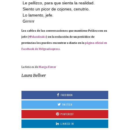
 Le pellizco, para que sienta la realidad.
 Siento un picor de cojones, cenutrio.
 Lo lamento, jefe.
 Grrrrrr
Los cables de las conversaciones que mantiene Peláez con su
jefe (
#Pelaezleaks
) en la redacción de un periódico de
provincias los puedes encontrar a diario en la
página oficial en
Facebook de 360gradospress
.
La foto es de
Marga Ferrer
Laura Bellver
FACEBOOK
TWITTER
PINTEREST
LINKED IN