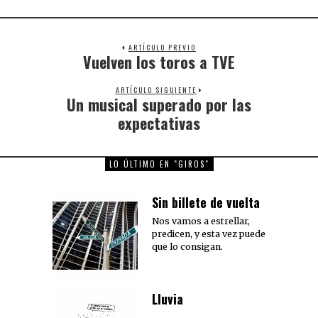
ARTÍCULO PREVIO
Vuelven los toros a TVE
Previous
post:
ARTÍCULO SIGUIENTE
Un musical superado por las
Next
post:
expectativas
LO ÚLTIMO EN "GIROS"
Sin billete de vuelta
Nos vamos a estrellar,
predicen, y esta vez puede
que lo consigan.
Lluvia