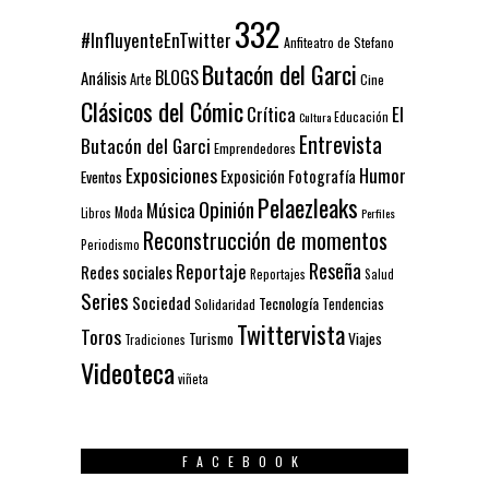
332
#InfluyenteEnTwitter
Anfiteatro de Stefano
Butacón del Garci
BLOGS
Análisis
Arte
Cine
Clásicos del Cómic
El
Crítica
Educación
Cultura
Entrevista
Butacón del Garci
Emprendedores
Exposiciones
Humor
Exposición
Fotografía
Eventos
Pelaezleaks
Opinión
Música
Moda
Libros
Perfiles
Reconstrucción de momentos
Periodismo
Reseña
Reportaje
Redes sociales
Reportajes
Salud
Series
Sociedad
Tecnología
Solidaridad
Tendencias
Twittervista
Toros
Turismo
Viajes
Tradiciones
Videoteca
viñeta
FACEBOOK